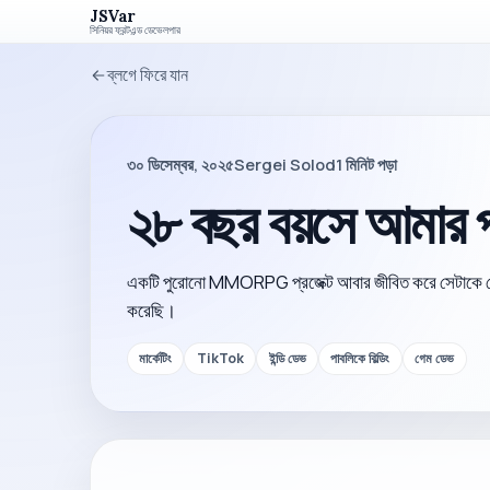
JSVar
সিনিয়র ফ্রন্টএন্ড ডেভেলপার
ব্লগে ফিরে যান
৩০ ডিসেম্বর, ২০২৫
Sergei Solod
1
মিনিট পড়া
২৮ বছর বয়সে আমার
একটি পুরোনো MMORPG প্রজেক্ট আবার জীবিত করে সেটাকে ছোট্ট এক
করেছি।
মার্কেটিং
TikTok
ইন্ডি ডেভ
পাবলিকে বিল্ডিং
গেম ডেভ