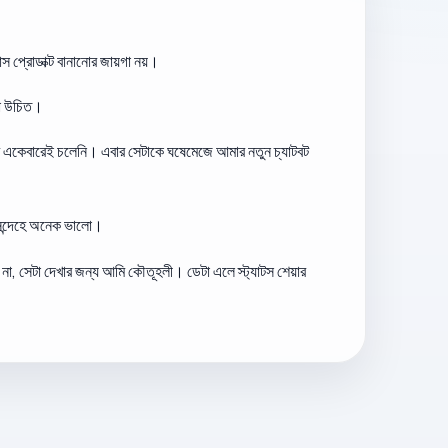
প্রোডাক্ট বানানোর জায়গা নয়।
করা উচিত।
একেবারেই চলেনি। এবার সেটাকে ঘষেমেজে আমার নতুন চ্যাটবট
ঃসন্দেহে অনেক ভালো।
না, সেটা দেখার জন্য আমি কৌতূহলী। ডেটা এলে স্ট্যাটস শেয়ার