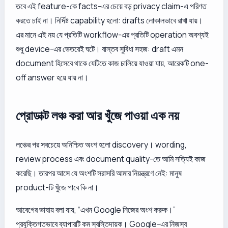
তবে এই feature-কে facts-এর চেয়ে বড় privacy claim-এ পরিণত
করতে চাই না। নির্দিষ্ট capability হলো: drafts লোকালভাবে রাখা যায়।
এর মানে এই নয় যে প্রতিটি workflow-এর প্রতিটি operation অবশ্যই
শুধু device-এর ভেতরেই ঘটে। বাস্তব সুবিধা সহজ: draft এমন
document হিসেবে থাকে যেটিতে কাজ চালিয়ে যাওয়া যায়, আরেকটি one-
off answer হয়ে যায় না।
প্রোডাক্ট লঞ্চ করা আর খুঁজে পাওয়া এক নয়
লঞ্চের পর সবচেয়ে অনিশ্চিত অংশ হলো discovery। wording,
review process এবং document quality-তে আমি সত্যিই কাজ
করেছি। তারপর আসে যে অংশটি সরাসরি আমার নিয়ন্ত্রণে নেই: মানুষ
product-টি খুঁজে পাবে কি না।
আবেগের ভাষায় বলা যায়, “এখন Google নিজের অংশ করুক।”
প্রযুক্তিগতভাবে ব্যাপারটি কম স্বস্তিদায়ক। Google-এর নিজস্ব