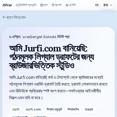
JSVar
ইন্টারভিউ প্রস্তুতি
ব্লগ
প্রম্পট
UI কিট
BN
ব্লগে ফিরে যান
৬ এপ্রিল, ২০২৬
Sergei Solod
4
মিনিট পড়া
আমি Jurfi.com বানিয়েছি:
গঠনমূলক লিগ্যাল ড্রাফটের জন্য
ব্রাউজারভিত্তিক স্টুডিও
আমি Jurfi.com বানিয়েছি ফর্ম ও টেমপ্লেট থেকে ব্রাউজারের মধ্যেই
গঠনমূলক লিগ্যাল ওয়ার্কিং ড্রাফট তৈরি করতে, ড্রাফট লোকালভাবে রাখতে
এবং রিভিউকে প্রক্রিয়ার স্পষ্ট অংশ করতে—সফটওয়্যার আইনজীবীর
বিকল্প এমন দাবি না করে।
Jurfi
Jurfi.com
লিগ্যাল ডকুমেন্ট
লিগ্যালটেক
SaaS