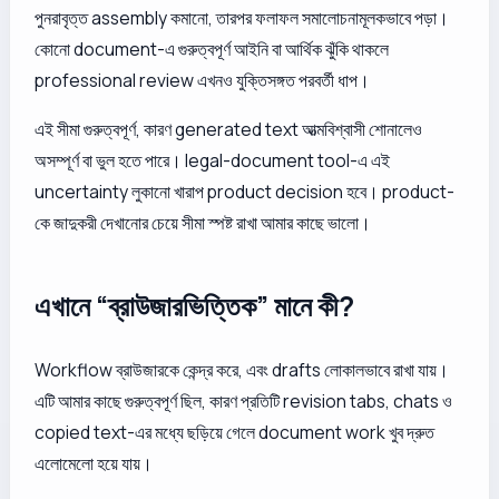
পুনরাবৃত্ত assembly কমানো, তারপর ফলাফল সমালোচনামূলকভাবে পড়া।
কোনো document-এ গুরুত্বপূর্ণ আইনি বা আর্থিক ঝুঁকি থাকলে
professional review এখনও যুক্তিসঙ্গত পরবর্তী ধাপ।
এই সীমা গুরুত্বপূর্ণ, কারণ generated text আত্মবিশ্বাসী শোনালেও
অসম্পূর্ণ বা ভুল হতে পারে। legal-document tool-এ এই
uncertainty লুকানো খারাপ product decision হবে। product-
কে জাদুকরী দেখানোর চেয়ে সীমা স্পষ্ট রাখা আমার কাছে ভালো।
এখানে “ব্রাউজারভিত্তিক” মানে কী?
Workflow ব্রাউজারকে কেন্দ্র করে, এবং drafts লোকালভাবে রাখা যায়।
এটি আমার কাছে গুরুত্বপূর্ণ ছিল, কারণ প্রতিটি revision tabs, chats ও
copied text-এর মধ্যে ছড়িয়ে গেলে document work খুব দ্রুত
এলোমেলো হয়ে যায়।