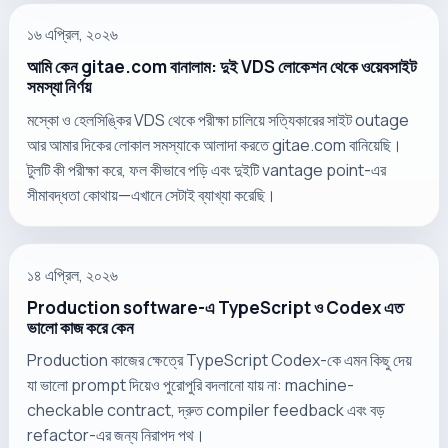
১৬ এপ্রিল, ২০২৬
আমি কেন gitae.com বানালাম: দুই VDS লোকেশন থেকে ওয়েবসাইট
সমস্যা নির্ণয়
মস্কো ও হেলসিঙ্কির VDS থেকে পরীক্ষা চালিয়ে সত্যিকারের সাইট outage
আর আমার দিকের লোকাল সমস্যাকে আলাদা করতে gitae.com বানিয়েছি।
টুলটি কী পরীক্ষা করে, ফল কীভাবে পড়ি এবং দুইটি vantage point-এর
সীমাবদ্ধতা কোথায়—এখানে সেটাই ব্যাখ্যা করেছি।
১৪ এপ্রিল, ২০২৬
Production software-এ TypeScript ও Codex এত
ভালো কাজ করে কেন
Production কাজের ক্ষেত্রে TypeScript Codex-কে এমন কিছু দেয়
যা ভালো prompt দিয়েও পুরোপুরি বদলানো যায় না: machine-
checkable contract, দ্রুত compiler feedback এবং বড়
refactor-এর জন্য নিরাপদ পথ।