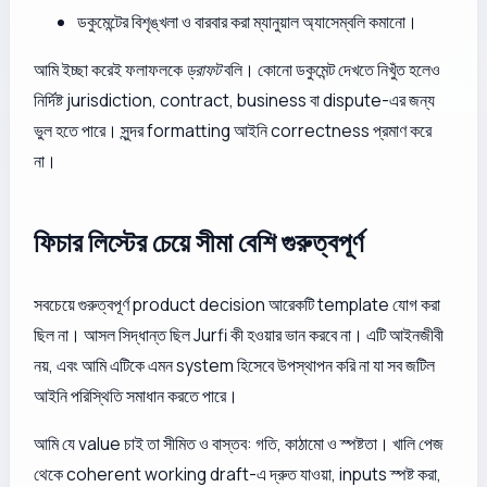
ডকুমেন্টের বিশৃঙ্খলা ও বারবার করা ম্যানুয়াল অ্যাসেম্বলি কমানো।
আমি ইচ্ছা করেই ফলাফলকে
ড্রাফট
বলি। কোনো ডকুমেন্ট দেখতে নিখুঁত হলেও
নির্দিষ্ট jurisdiction, contract, business বা dispute-এর জন্য
ভুল হতে পারে। সুন্দর formatting আইনি correctness প্রমাণ করে
না।
ফিচার লিস্টের চেয়ে সীমা বেশি গুরুত্বপূর্ণ
সবচেয়ে গুরুত্বপূর্ণ product decision আরেকটি template যোগ করা
ছিল না। আসল সিদ্ধান্ত ছিল Jurfi কী হওয়ার ভান করবে না। এটি আইনজীবী
নয়, এবং আমি এটিকে এমন system হিসেবে উপস্থাপন করি না যা সব জটিল
আইনি পরিস্থিতি সমাধান করতে পারে।
আমি যে value চাই তা সীমিত ও বাস্তব: গতি, কাঠামো ও স্পষ্টতা। খালি পেজ
থেকে coherent working draft-এ দ্রুত যাওয়া, inputs স্পষ্ট করা,