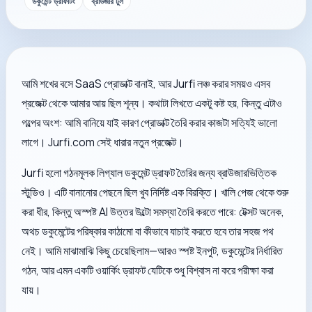
ডকুমেন্ট ড্রাফটিং
ব্রাউজার টুল
আমি শখের বসে SaaS প্রোডাক্ট বানাই, আর Jurfi লঞ্চ করার সময়ও এসব
প্রজেক্ট থেকে আমার আয় ছিল শূন্য। কথাটা লিখতে একটু কষ্ট হয়, কিন্তু এটাও
গল্পের অংশ: আমি বানিয়ে যাই কারণ প্রোডাক্ট তৈরি করার কাজটা সত্যিই ভালো
লাগে। Jurfi.com সেই ধারার নতুন প্রজেক্ট।
Jurfi হলো গঠনমূলক লিগ্যাল ডকুমেন্ট ড্রাফট তৈরির জন্য ব্রাউজারভিত্তিক
স্টুডিও। এটি বানানোর পেছনে ছিল খুব নির্দিষ্ট এক বিরক্তি। খালি পেজ থেকে শুরু
করা ধীর, কিন্তু অস্পষ্ট AI উত্তর উল্টো সমস্যা তৈরি করতে পারে: টেক্সট অনেক,
অথচ ডকুমেন্টের পরিষ্কার কাঠামো বা কীভাবে যাচাই করতে হবে তার সহজ পথ
নেই। আমি মাঝামাঝি কিছু চেয়েছিলাম—আরও স্পষ্ট ইনপুট, ডকুমেন্টের নির্ধারিত
গঠন, আর এমন একটি ওয়ার্কিং ড্রাফট যেটিকে শুধু বিশ্বাস না করে পরীক্ষা করা
যায়।