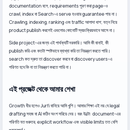
documentation বলে, requirements পূরণ করা page-ও
crawl, index বা Search-এ serve হওয়ার guarantee পায় না।
Crawling, indexing, ranking এবং traffic আলাদা ধাপ; যত্ন নিয়ে
product publish করলেই এগুলোর কোনোটি স্বয়ংক্রিয়ভাবে আসে না।
Side project-এর জন্য এই পার্থক্যটি দরকারি। আমি কী বানাই, কী
publish করি এবং কতটা স্পষ্টভাবে ব্যাখ্যা করি তা নিয়ন্ত্রণ করতে পারি।
search কত দ্রুত তা discover করবে বা discovery users-এ
পরিণত হবে কি না তা নিয়ন্ত্রণ করতে পারি না।
এই প্রজেক্ট থেকে আমার শেখা
Growth ধীর হলেও Jurfi বানিয়ে আমি খুশি। আমার শিক্ষা এই নয় যে legal
drafting সহজ বা AI কঠিন অংশ সরিয়ে দেয়। বরং উল্টো: document-এর
পরিণতি যত গুরুতর, explicit workflow এবং visible limits তত বেশি
গুরুত্বপূর্ণ।