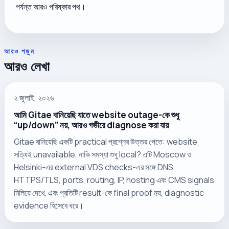
পর্যন্ত আরও পরিষ্কার পথ।
আরও পড়ুন
আরও লেখা
২ জুলাই, ২০২৬
আমি Gitae বানিয়েছি যাতে website outage-কে শুধু
“up/down” নয়, আরও গভীরে diagnose করা যায়
Gitae বানিয়েছি একটি practical প্রশ্নের উত্তর পেতে: website
সত্যিই unavailable, নাকি সমস্যা শুধু local? এটি Moscow ও
Helsinki-এর external VDS checks-এর সঙ্গে DNS,
HTTPS/TLS, ports, routing, IP, hosting এবং CMS signals
মিলিয়ে দেখে, এবং প্রতিটি result-কে final proof নয়, diagnostic
evidence হিসেবে ধরে।