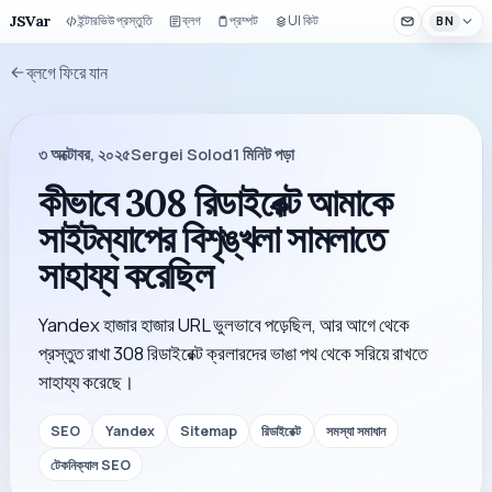
JSVar
ইন্টারভিউ প্রস্তুতি
ব্লগ
প্রম্পট
UI কিট
BN
ব্লগে ফিরে যান
৩ অক্টোবর, ২০২৫
Sergei Solod
1
মিনিট পড়া
কীভাবে 308 রিডাইরেক্ট আমাকে
সাইটম্যাপের বিশৃঙ্খলা সামলাতে
সাহায্য করেছিল
Yandex হাজার হাজার URL ভুলভাবে পড়েছিল, আর আগে থেকে
প্রস্তুত রাখা 308 রিডাইরেক্ট ক্রলারদের ভাঙা পথ থেকে সরিয়ে রাখতে
সাহায্য করেছে।
SEO
Yandex
Sitemap
রিডাইরেক্ট
সমস্যা সমাধান
টেকনিক্যাল SEO