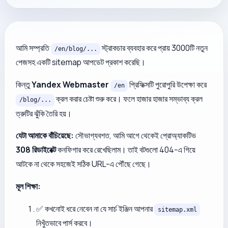
আমি সম্প্রতি
স্ট্রাকচার ব্যবহার করে প্রায় 3000টি নতুন
/en/blog/...
পেজসহ একটি sitemap আপডেট প্রকাশ করেছি।
কিন্তু
Yandex Webmaster
প্রিফিক্সটি পুরোপুরি উপেক্ষা করে
/en
ক্রল করার চেষ্টা শুরু করে। ফলে হাজার হাজার সম্ভাব্য ক্রল
/blog/...
ত্রুটির ঝুঁকি তৈরি হয়।
যেটা আমাকে বাঁচিয়েছে:
সৌভাগ্যবশত, আমি আগে থেকেই প্রোঅ্যাকটিভ
308 রিডাইরেক্ট
কনফিগার করে রেখেছিলাম। তাই বটগুলো 404-এ গিয়ে
আটকে না থেকে সহজেই সঠিক URL-এ পৌঁছে গেছে।
মূল শিক্ষা:
✅ কখনোই ধরে নেবেন না যে সার্চ ইঞ্জিন আপনার
sitemap.xml
নিখুঁতভাবে পার্স করবে।