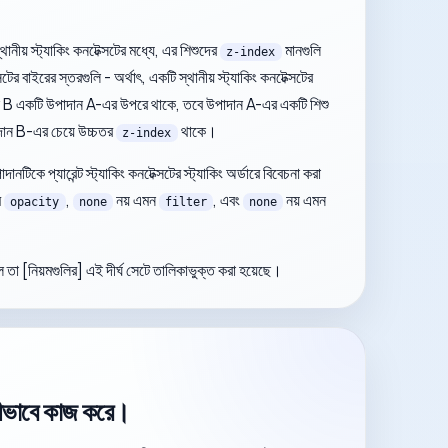
নীয় স্ট্যাকিং কনটেক্সটের মধ্যে, এর শিশুদের
মানগুলি
z-index
ের বাইরের স্তরগুলি - অর্থাৎ, একটি স্থানীয় স্ট্যাকিং কনটেক্সটের
ান B একটি উপাদান A-এর উপরে থাকে, তবে উপাদান A-এর একটি শিশু
দান B-এর চেয়ে উচ্চতর
থাকে।
z-index
ানটিকে প্যারেন্ট স্ট্যাকিং কনটেক্সটের স্ট্যাকিং অর্ডারে বিবেচনা করা
ম
,
নয় এমন
, এবং
নয় এমন
opacity
none
filter
none
ে তা [নিয়মগুলির] এই দীর্ঘ সেটে তালিকাভুক্ত করা হয়েছে।
 কীভাবে কাজ করে।