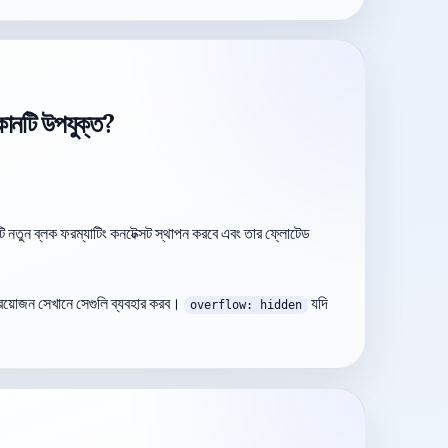
কোনটি উপযুক্ত?
টি নতুন ব্লক ফরম্যাটিং কনটেক্সট স্থাপন করবে এবং তার ফ্লোটেড
রয়োজন সেখানে সেগুলি ব্যবহার করব।
যদি
overflow: hidden