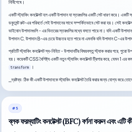
নির্বিশেষে।
একটি স্ট্যাকিং কনটেক্সট হল একটি উপাদান যা স্তরগুলির একটি সেট ধারণ করে। একটি স্থা
ডকুমেন্ট রুট-এর পরিবর্তে সেই উপাদানের সাথে সম্পর্কিতভাবে সেট করা হয়। সেই কনটেক্সট
ভাইবোন উপাদানগুলি - এর ভিতরের স্তরগুলির মধ্যে বসতে পারে না। যদি একটি উপাদ
উপাদান C, উপাদান B-এর চেয়ে উচ্চতর হতে পারে না এমনকি যদি উপাদান C-এর উপা
প্রতিটি স্ট্যাকিং কনটেক্সট স্ব-নিহিত - উপাদানটির বিষয়বস্তু স্ট্যাক করার পরে, পুরো উপাদ
হয়। কয়েকটি CSS বৈশিষ্ট্য একটি নতুন স্ট্যাকিং কনটেক্সট ট্রিগার করে, যেমন 1 এর ক
।
transform
_দ্রষ্টব্য: ঠিক কী একটি উপাদানকে স্ট্যাকিং কনটেক্সট তৈরি করার জন্য যোগ্য করে তোল
#
5
ব্লক ফরম্যাটিং কনটেক্সট (BFC) বর্ণনা করুন এবং এটি