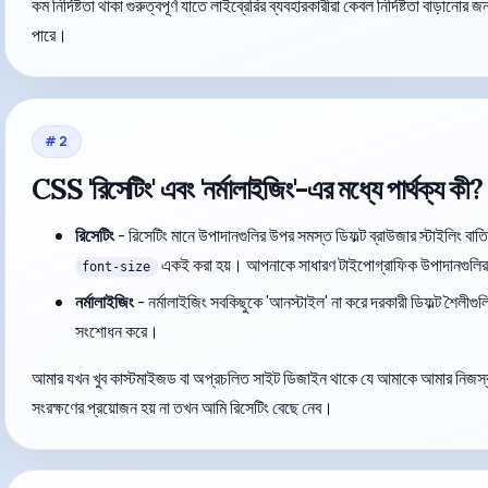
কম নির্দিষ্টতা থাকা গুরুত্বপূর্ণ যাতে লাইব্রেরির ব্যবহারকারীরা কেবল নির্দিষ্টতা বাড়ানোর জ
পারে।
#
2
CSS 'রিসেটিং' এবং 'নর্মালাইজিং'-এর মধ্যে পার্থক্য
রিসেটিং
- রিসেটিং মানে উপাদানগুলির উপর সমস্ত ডিফল্ট ব্রাউজার স্টাইলিং ব
একই করা হয়। আপনাকে সাধারণ টাইপোগ্রাফিক উপাদানগুলির জ
font-size
নর্মালাইজিং
- নর্মালাইজিং সবকিছুকে 'আনস্টাইল' না করে দরকারী ডিফল্ট শৈলীগুল
সংশোধন করে।
আমার যখন খুব কাস্টমাইজড বা অপ্রচলিত সাইট ডিজাইন থাকে যে আমাকে আমার নিজস্ব স্
সংরক্ষণের প্রয়োজন হয় না তখন আমি রিসেটিং বেছে নেব।