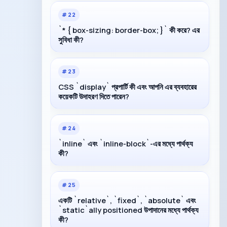
#
22
`* { box-sizing: border-box; }` কী করে? এর
সুবিধা কী?
#
23
CSS `display` প্রপার্টি কী এবং আপনি এর ব্যবহারের
কয়েকটি উদাহরণ দিতে পারেন?
#
24
`inline` এবং `inline-block`-এর মধ্যে পার্থক্য
কী?
#
25
একটি `relative`, `fixed`, `absolute` এবং
`static`ally positioned উপাদানের মধ্যে পার্থক্য
কী?