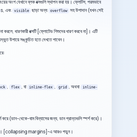
িংয়ের অংশ যেখানে ব্লক বক্সগুলি স্থাপন করা হয়। ফ্লোটস, পরমভাবে
s, এবং
ছাড়া অন্য
সহ উপাদান (যখন সেই
visible
overflow
ি না করলে, ধারণকারী বক্সটি [ফ্লোটেড শিশুদের ধারণ করবে না]। এটি
ে অদ্ভুত উপায়ে সঙ্কুচিত হতে দেখতে পাবেন।
রে:
,
, বা
,
, অথবা
ock
flex
inline-flex
grid
inline-
্শ করে (ডান-থেকে-বাম বিন্যাসের জন্য, ডান প্রান্তগুলি স্পর্শ করে)।
চিত হয়। [collapsing margins]-এ আরও পড়ুন।