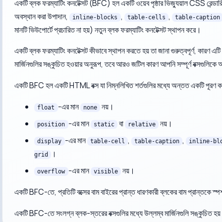
একটি ব্লক ফরম্যাটিং কনটেক্সট (BFC) হল একটি ওয়েব পৃষ্ঠার ভিজ্যুয়াল CSS রেন্ডার
অবস্থান করা উপাদান,
,
,
inline-blocks
table-cells
table-caption
মানটি ভিউপোর্টে প্রচারিত না হয়) নতুন ব্লক ফরম্যাটিং কনটেক্সট স্থাপন করে।
একটি ব্লক ফরম্যাটিং কনটেক্সট কীভাবে স্থাপন করতে হয় তা জানা গুরুত্বপূর্ণ, কারণ এট
মার্জিনগুলির সঙ্কুচিত হওয়ার অনুরূপ, তবে আরও জটিল কারণ আপনি সম্পূর্ণ বক্সগুলিক
একটি BFC হল একটি HTML বক্স যা নিম্নলিখিত শর্তগুলির মধ্যে অন্তত একটি পূরণ ক
-এর মান
নয়।
float
none
-এর মান
বা
নয়।
position
static
relative
-এর মান
,
,
display
table-cell
table-caption
inline-bl
।
grid
-এর মান
নয়।
overflow
visible
একটি BFC-তে, প্রতিটি বক্সের বাম বাইরের প্রান্ত ধারণকারী ব্লকের বাম প্রান্তকে স্পর
একটি BFC-তে সংলগ্ন ব্লক-স্তরের বক্সগুলির মধ্যে উল্লম্ব মার্জিনগুলি সঙ্কু