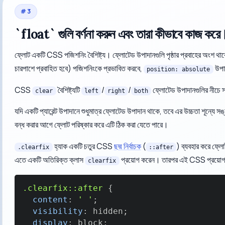
#
3
`float` গুলি বর্ণনা করুন এবং তারা কীভাবে কাজ করে
ফ্লোট একটি CSS পজিশনিং বৈশিষ্ট্য। ফ্লোটেড উপাদানগুলি পৃষ্ঠার প্রবাহের অংশ থা
চারপাশে প্রবাহিত হবে) পজিশনিংকে প্রভাবিত করবে,
উপাদ
position: absolute
CSS
বৈশিষ্ট্যটি
/
/
ফ্লোটেড উপাদানগুলির নীচে স
clear
left
right
both
যদি একটি প্যারেন্ট উপাদানে শুধুমাত্র ফ্লোটেড উপাদান থাকে, তবে এর উচ্চতা শূন্যে সঙ
বন্ধ করার আগে ফ্লোট পরিষ্কার করে এটি ঠিক করা যেতে পারে।
হ্যাক একটি চতুর CSS
ছদ্ম নির্বাচক
(
) ব্যবহার করে ফ্লো
.clearfix
::after
এতে একটি অতিরিক্ত ক্লাস
প্রয়োগ করেন। তারপর এই CSS প্রয়োগ
clearfix
.clearfix
::after
{
content
:
' '
;
visibility
:
 hidden
;
display
:
 block
;