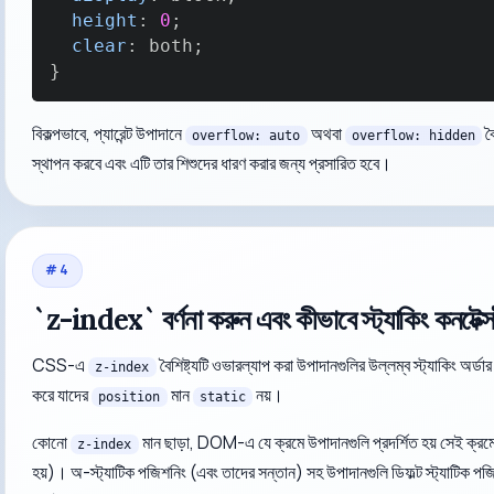
height
:
0
;
clear
:
 both
;
}
বিকল্পভাবে, প্যারেন্ট উপাদানে
অথবা
বৈ
overflow: auto
overflow: hidden
স্থাপন করবে এবং এটি তার শিশুদের ধারণ করার জন্য প্রসারিত হবে।
#
4
`z-index` বর্ণনা করুন এবং কীভাবে স্ট্যাকিং কনটেক্
CSS-এ
বৈশিষ্ট্যটি ওভারল্যাপ করা উপাদানগুলির উল্লম্ব স্ট্যাকিং অর্ডার
z-index
করে যাদের
মান
নয়।
position
static
কোনো
মান ছাড়া, DOM-এ যে ক্রমে উপাদানগুলি প্রদর্শিত হয় সেই ক্রমে স্
z-index
হয়)। অ-স্ট্যাটিক পজিশনিং (এবং তাদের সন্তান) সহ উপাদানগুলি ডিফল্ট স্ট্যাটিক পজিশ