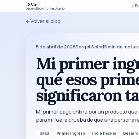
JSVar
Pr
Desarrollador frontend sénior
Volver al blog
5 de abril de 2026
Sergei Solod
5
min de lectur
Mi primer ingr
qué esos prime
significaron t
Mi primer pago online por un producto que 
para mí fue la prueba de que una persona rea
SaaS
Primer ingreso
Indie hacker
Desarro