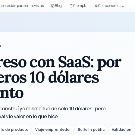
eparación para entrevistas
Blog
Prompts
Componentes UI
a
eso con SaaS: por
ros 10 dólares
anto
construí yo mismo fue de solo 10 dólares, pero
l vio valor en lo que hice.
llo de producto
Viaje emprendedor
Build in public
Validación