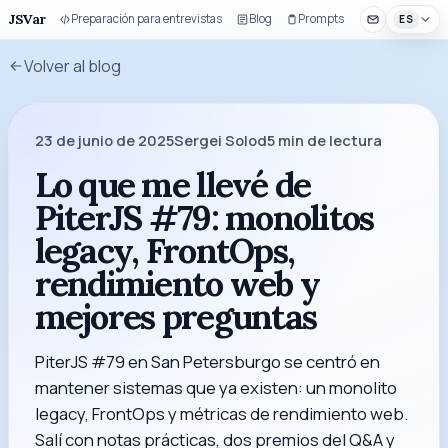
JSVar
Preparación para entrevistas
Blog
Prompts
Componentes 
ES
Volver al blog
23 de junio de 2025
Sergei Solod
5
min de lectura
Lo que me llevé de
PiterJS #79: monolitos
legacy, FrontOps,
rendimiento web y
mejores preguntas
PiterJS #79 en San Petersburgo se centró en
mantener sistemas que ya existen: un monolito
legacy, FrontOps y métricas de rendimiento web.
Salí con notas prácticas, dos premios del Q&A y