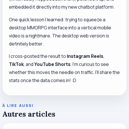
embedded it directly into my new chatbot platform.
One quick lesson I learned: trying to squeeze a
desktop MMORPG interface into a vertical mobile
video is a nightmare. The desktop web version is
definitely better.
I cross-posted the result to
Instagram Reels
,
TikTok
, and
YouTube Shorts
. I’m curious to see
whether this moves the needle on traffic. I’ll share the
stats once the data comes in! :D
À LIRE AUSSI
Autres articles