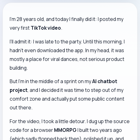
I’m 28 years old, and today I finally did it: I posted my
very first
TikTok video
.
I’ll admit it: I was late to the party. Until this morning, I
hadn’t even downloaded the app. In my head, it was
mostly a place for viral dances, not serious product
building.
But I’m in the middle of a sprint on my
AI chatbot
project
, and I decided it was time to step out of my
comfort zone and actually put some public content
out there.
For the video, I took a little detour. I dug up the source
code for a browser
MMORPG
I built two years ago
(which sadly flopped back then), polished it up, and