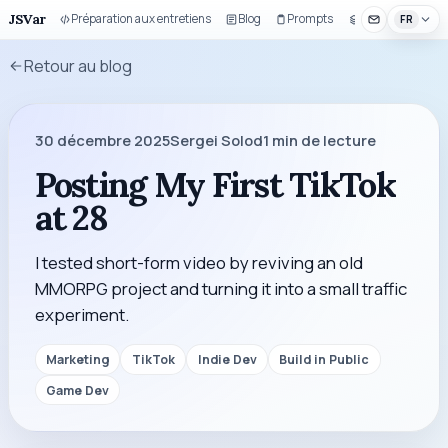
JSVar
Préparation aux entretiens
Blog
Prompts
Composants UI
FR
Retour au blog
30 décembre 2025
Sergei Solod
1
min de lecture
Posting My First TikTok
at 28
I tested short-form video by reviving an old
MMORPG project and turning it into a small traffic
experiment.
Marketing
TikTok
Indie Dev
Build in Public
Game Dev