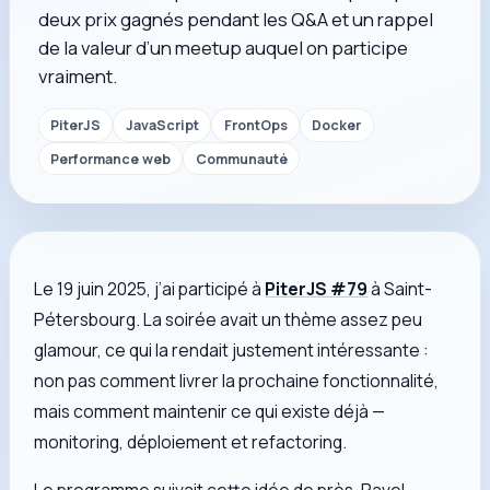
deux prix gagnés pendant les Q&A et un rappel
de la valeur d’un meetup auquel on participe
vraiment.
PiterJS
JavaScript
FrontOps
Docker
Performance web
Communauté
Le 19 juin 2025, j’ai participé à
PiterJS #79
à Saint-
Pétersbourg. La soirée avait un thème assez peu
glamour, ce qui la rendait justement intéressante :
non pas comment livrer la prochaine fonctionnalité,
mais comment maintenir ce qui existe déjà —
monitoring, déploiement et refactoring.
Le programme suivait cette idée de près. Pavel