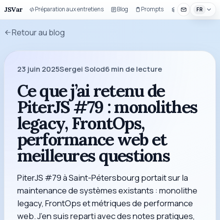
JSVar
Préparation aux entretiens
Blog
Prompts
Composants UI
FR
Retour au blog
23 juin 2025
Sergei Solod
6
min de lecture
Ce que j’ai retenu de
PiterJS #79 : monolithes
legacy, FrontOps,
performance web et
meilleures questions
PiterJS #79 à Saint-Pétersbourg portait sur la
maintenance de systèmes existants : monolithe
legacy, FrontOps et métriques de performance
web. J’en suis reparti avec des notes pratiques,