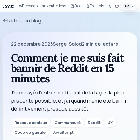
JSVar
Préparation aux entretiens
Blog
Prompts
Composants UI
FR
Retour au blog
22 décembre 2025
Sergei Solod
2
min de lecture
Comment je me suis fait
bannir de Reddit en 15
minutes
J’ai essayé d’entrer sur Reddit de la façon la plus
prudente possible, et j’ai quand même été banni
définitivement presque aussitôt.
Réseaux sociaux
Communauté
Reddit
UX
Coup de gueule
JavaScript