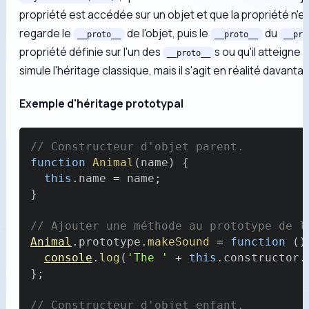
propriété est accédée sur un objet et que la propriété n'e
regarde le
de l'objet, puis le
du
__proto__
__proto__
__pro
propriété définie sur l'un des
s ou qu'il atteigne
__proto__
simule l'héritage classique, mais il s'agit en réalité davant
Exemple d'héritage prototypal
// Constructeur d'objet parent.
function
Animal
(
name
)
{
this
.
name
=
 name
;
}
// Ajouter une méthode au prototype de l
Animal
.
prototype
.
makeSound
=
function
(
)
console
.
log
(
'The '
+
this
.
constructor
.
}
;
// Constructeur d'objet enfant.