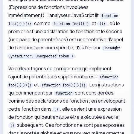
(Expressions de fonctions invoquées
immédiatement). L'analyseur JavaScript lit
function
comme
et
, où le
foo(){ }();
function foo(){ }
();
premier est une
déclaration de fonction
et le second
(une paire de parenthèses) est une tentative d'appel
de fonction sans nom spécifié, d'où l'erreur
Uncaught
.
SyntaxError: Unexpected token )
Voici deux façons de corriger cela qui impliquent
l'ajout de parenthèses supplémentaires :
(function
et
. Les instructions
foo(){ })()
(function foo(){ }())
qui commencent par
sont considérées
function
comme des
déclarations de fonction
; en enveloppant
cette fonction dans
, elle devient une
expression
()
de fonction
qui peut ensuite être exécutée avec le
subséquent. Ces fonctions ne sont pas exposées
()
dans la portée globale et vous pouvez même omettre