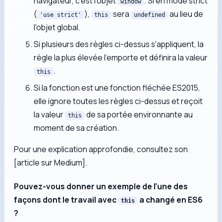
navigateur, c'est l'objet
. Si en mode strict
window
(
),
sera
au lieu de
'use strict'
this
undefined
l'objet global.
Si plusieurs des règles ci-dessus s'appliquent, la
règle la plus élevée l'emporte et définira la valeur
.
this
Si la fonction est une fonction fléchée ES2015,
elle ignore toutes les règles ci-dessus et reçoit
la valeur
de sa portée environnante au
this
moment de sa création.
Pour une explication approfondie, consultez son
[article sur Medium].
Pouvez-vous donner un exemple de l'une des
façons dont le travail avec
a changé en ES6
this
?