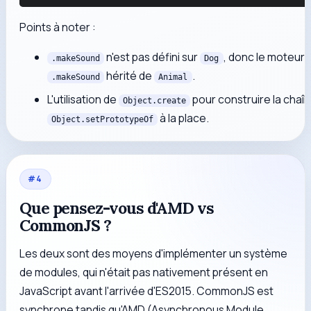
Points à noter :
n'est pas défini sur
, donc le moteur 
.makeSound
Dog
hérité de
.
.makeSound
Animal
L'utilisation de
pour construire la chaî
Object.create
à la place.
Object.setPrototypeOf
#
4
Que pensez-vous d'AMD vs
CommonJS ?
Les deux sont des moyens d'implémenter un système
de modules, qui n'était pas nativement présent en
JavaScript avant l'arrivée d'ES2015. CommonJS est
synchrone tandis qu'AMD (Asynchronous Module