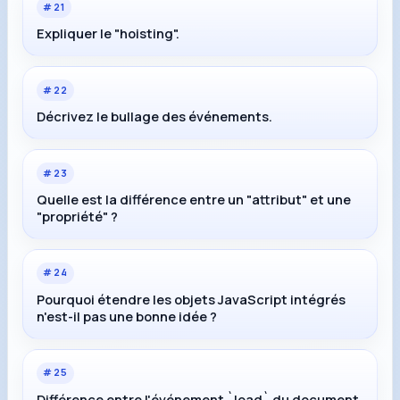
#
21
Expliquer le "hoisting".
#
22
Décrivez le bullage des événements.
#
23
Quelle est la différence entre un "attribut" et une
"propriété" ?
#
24
Pourquoi étendre les objets JavaScript intégrés
n'est-il pas une bonne idée ?
#
25
Différence entre l'événement `load` du document