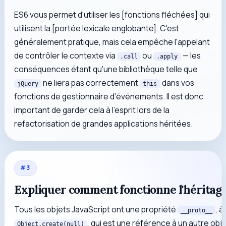
ES6 vous permet d'utiliser les [fonctions fléchées] qui
utilisent la [portée lexicale englobante]. C'est
généralement pratique, mais cela empêche l'appelant
de contrôler le contexte via
ou
— les
.call
.apply
conséquences étant qu'une bibliothèque telle que
ne liera pas correctement
dans vos
jQuery
this
fonctions de gestionnaire d'événements. Il est donc
important de garder cela à l'esprit lors de la
refactorisation de grandes applications héritées.
#
3
Expliquer comment fonctionne l'héritage
Tous les objets JavaScript ont une propriété
, 
__proto__
, qui est une référence à un autre obje
Object.create(null)