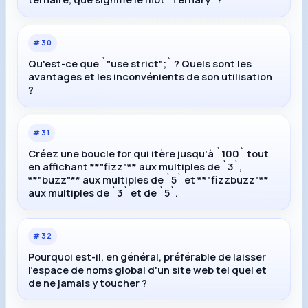
#
30
Qu'est-ce que `"use strict";` ? Quels sont les
avantages et les inconvénients de son utilisation
?
#
31
Créez une boucle for qui itère jusqu'à `100` tout
en affichant **"fizz"** aux multiples de `3`,
**"buzz"** aux multiples de `5` et **"fizzbuzz"**
aux multiples de `3` et de `5`.
#
32
Pourquoi est-il, en général, préférable de laisser
l'espace de noms global d'un site web tel quel et
de ne jamais y toucher ?