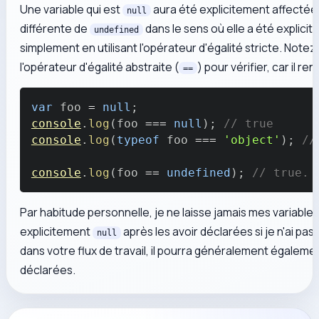
Une variable qui est
aura été explicitement affectée 
null
différente de
dans le sens où elle a été explici
undefined
simplement en utilisant l'opérateur d'égalité stricte. Note
l'opérateur d'égalité abstraite (
) pour vérifier, car il 
==
var
 foo 
=
null
;
console
.
log
(
foo 
===
null
)
;
// true
console
.
log
(
typeof
 foo 
===
'object'
)
;
//
console
.
log
(
foo 
==
undefined
)
;
// true. 
Par habitude personnelle, je ne laisse jamais mes variable
explicitement
après les avoir déclarées si je n'ai pas l
null
dans votre flux de travail, il pourra généralement égaleme
déclarées.