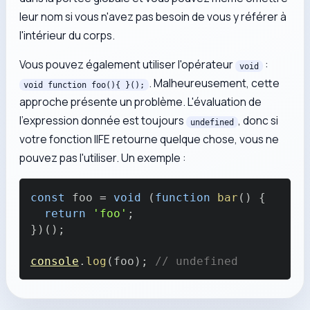
leur nom si vous n'avez pas besoin de vous y référer à
l'intérieur du corps.
Vous pouvez également utiliser l'opérateur
:
void
. Malheureusement, cette
void function foo(){ }();
approche présente un problème. L'évaluation de
l'expression donnée est toujours
, donc si
undefined
votre fonction IIFE retourne quelque chose, vous ne
pouvez pas l'utiliser. Un exemple :
const
 foo 
=
void
(
function
bar
(
)
{
return
'foo'
;
}
)
(
)
;
console
.
log
(
foo
)
;
// undefined