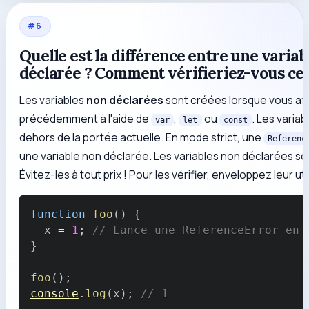
#
6
Quelle est la différence entre une variab
déclarée ? Comment vérifieriez-vous ces
Les variables
non déclarées
sont créées lorsque vous affe
précédemment à l'aide de
,
ou
. Les varia
var
let
const
dehors de la portée actuelle. En mode strict, une
Referenc
une variable non déclarée. Les variables non déclarées so
Évitez-les à tout prix ! Pour les vérifier, enveloppez leur ut
function
foo
(
)
{
  x 
=
1
;
// Lance une ReferenceError en 
}
foo
(
)
;
console
.
log
(
x
)
;
// 1