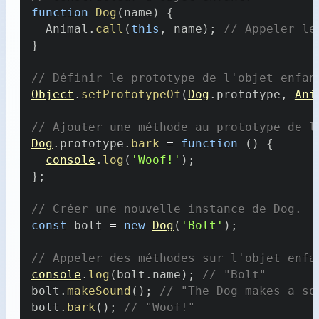
function
Dog
(
name
)
{
Animal
.
call
(
this
,
 name
)
;
// Appeler le
}
// Définir le prototype de l'objet enfan
Object
.
setPrototypeOf
(
Dog
.
prototype
,
Ani
// Ajouter une méthode au prototype de l
Dog
.
prototype
.
bark
=
function
(
)
{
console
.
log
(
'Woof!'
)
;
}
;
// Créer une nouvelle instance de Dog.
const
 bolt 
=
new
Dog
(
'Bolt'
)
;
// Appeler des méthodes sur l'objet enfa
console
.
log
(
bolt
.
name
)
;
// "Bolt"
bolt
.
makeSound
(
)
;
// "The Dog makes a so
bolt
.
bark
(
)
;
// "Woof!"