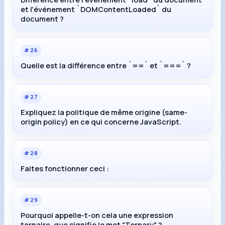
et l'événement `DOMContentLoaded` du
document ?
#
26
Quelle est la différence entre `==` et `===` ?
#
27
Expliquez la politique de même origine (same-
origin policy) en ce qui concerne JavaScript.
#
28
Faites fonctionner ceci :
#
29
Pourquoi appelle-t-on cela une expression
ternaire, que signifie le mot "Ternary" ?