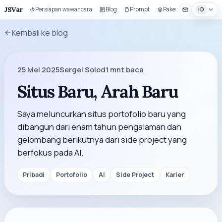
JSVar
Persiapan wawancara
Blog
Prompt
Paket UI
ID
Kembali ke blog
25 Mei 2025
Sergei Solod
1
mnt baca
Situs Baru, Arah Baru
Saya meluncurkan situs portofolio baru yang
dibangun dari enam tahun pengalaman dan
gelombang berikutnya dari side project yang
berfokus pada AI.
Pribadi
Portofolio
AI
Side Project
Karier