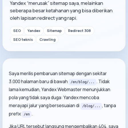
Yandex “merusak” sitemap saya, melainkan
seberapa besar ketahanan yang bisa diberikan
oleh lapisan redirect yang rapi.
SEO
Yandex
Sitemap
Redirect 308
SEO teknis
Crawling
Saya merilis pembaruan sitemap dengan sekitar
3.000 halaman baru di bawah
. Tidak
/en/blog/...
lama kemudian, Yandex Webmaster menunjukkan
pola yang tidak saya duga: Yandex mencoba
merayapi jalur yang bersesuaian di
, tanpa
/blog/...
prefix
.
/en
Jika URL tersebut langsung mengembalikan 404, saya