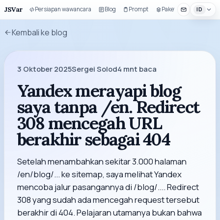
JSVar
Persiapan wawancara
Blog
Prompt
Paket UI
ID
Kembali ke blog
3 Oktober 2025
Sergei Solod
4
mnt baca
Yandex merayapi blog
saya tanpa /en. Redirect
308 mencegah URL
berakhir sebagai 404
Setelah menambahkan sekitar 3.000 halaman
/en/blog/... ke sitemap, saya melihat Yandex
mencoba jalur pasangannya di /blog/.... Redirect
308 yang sudah ada mencegah request tersebut
berakhir di 404. Pelajaran utamanya bukan bahwa