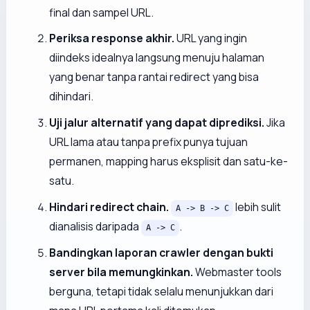
final dan sampel URL.
Periksa response akhir.
URL yang ingin
diindeks idealnya langsung menuju halaman
yang benar tanpa rantai redirect yang bisa
dihindari.
Uji jalur alternatif yang dapat diprediksi.
Jika
URL lama atau tanpa prefix punya tujuan
permanen, mapping harus eksplisit dan satu-ke-
satu.
Hindari redirect chain.
lebih sulit
A -> B -> C
dianalisis daripada
.
A -> C
Bandingkan laporan crawler dengan bukti
server bila memungkinkan.
Webmaster tools
berguna, tetapi tidak selalu menunjukkan dari