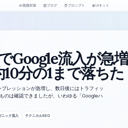
面接対策
ブログ
プロンプト
UIキット
Google流入が急
10分の1まで落ちた
インプレッションが急増し、数日後にはトラフィッ
ものは確認できましたが、いわゆる「Googleハ
ガニック流入
テクニカルSEO