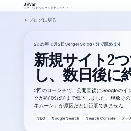
JSVar
シニアフロントエンドエンジニア
ブログに戻る
2025年10月2日
Sergei Solod
7
分で読めます
新規サイト2つで
し、数日後に約
2回のローンチで、公開直後にGoogleの
クが約10分の1まで低下しました。現象その
ネムーン」が原因だとは証明できません。
SEO
Google Search
Search Console
オー