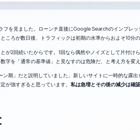
フを見ました。ローンチ直後にGoogle Searchのインプ
ところが数日後、トラフィックは初期の水準からおよそ10分の
が2回続いたからです。1回なら偶然やノイズとして片付けられ
い数字を「通常の基準値」と見なすのは危険だ、と考え方を変
ネムーン期」だと説明していました。新しいサイトに一時的な露
断定が強すぎると思っています。
私は急増とその後の減少は確
と