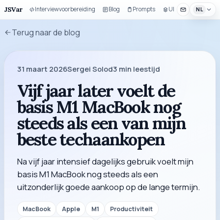
JSVar
Interviewvoorbereiding
Blog
Prompts
UI-bouwset
NL
Terug naar de blog
31 maart 2026
Sergei Solod
3
min leestijd
Vijf jaar later voelt de
basis M1 MacBook nog
steeds als een van mijn
beste techaankopen
Na vijf jaar intensief dagelijks gebruik voelt mijn
basis M1 MacBook nog steeds als een
uitzonderlijk goede aankoop op de lange termijn.
MacBook
Apple
M1
Productiviteit