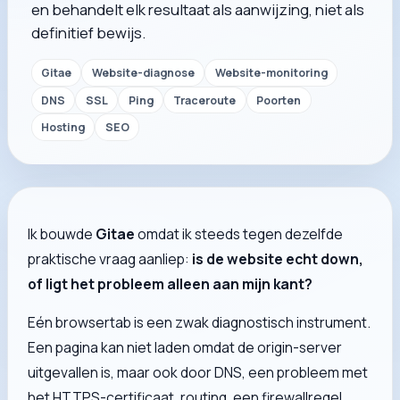
en behandelt elk resultaat als aanwijzing, niet als
definitief bewijs.
Gitae
Website-diagnose
Website-monitoring
DNS
SSL
Ping
Traceroute
Poorten
Hosting
SEO
Ik bouwde
Gitae
omdat ik steeds tegen dezelfde
praktische vraag aanliep:
is de website echt down,
of ligt het probleem alleen aan mijn kant?
Eén browsertab is een zwak diagnostisch instrument.
Een pagina kan niet laden omdat de origin-server
uitgevallen is, maar ook door DNS, een probleem met
het HTTPS-certificaat, routing, een firewallregel,