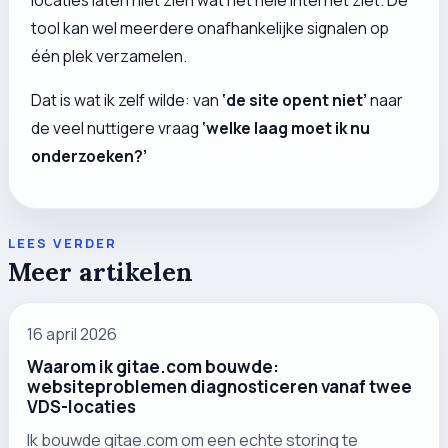
locaties laten niet zien wat het hele internet ziet. De
tool kan wel meerdere onafhankelijke signalen op
één plek verzamelen.
Dat is wat ik zelf wilde: van
‘de site opent niet’
naar
de veel nuttigere vraag
‘welke laag moet ik nu
onderzoeken?’
LEES VERDER
Meer artikelen
16 april 2026
Waarom ik gitae.com bouwde:
websiteproblemen diagnosticeren vanaf twee
VDS-locaties
Ik bouwde gitae.com om een echte storing te