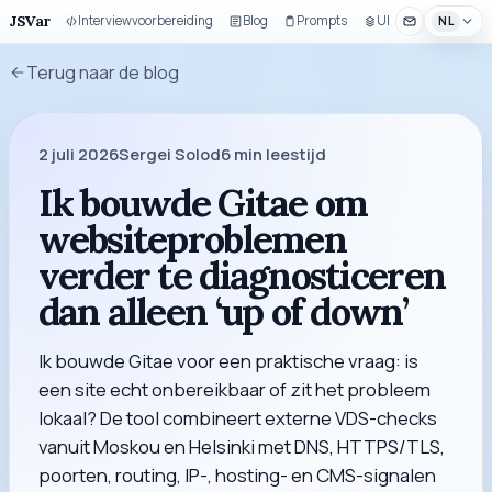
JSVar
Interviewvoorbereiding
Blog
Prompts
UI-bouwset
NL
Terug naar de blog
2 juli 2026
Sergei Solod
6
min leestijd
Ik bouwde Gitae om
websiteproblemen
verder te diagnosticeren
dan alleen ‘up of down’
Ik bouwde Gitae voor een praktische vraag: is
een site echt onbereikbaar of zit het probleem
lokaal? De tool combineert externe VDS-checks
vanuit Moskou en Helsinki met DNS, HTTPS/TLS,
poorten, routing, IP-, hosting- en CMS-signalen