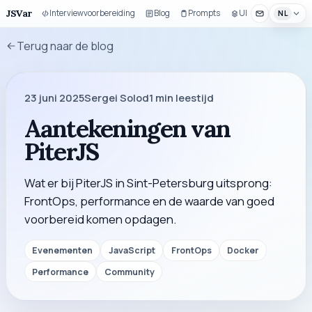
JSVar
Interviewvoorbereiding
Blog
Prompts
UI-bouwset
NL
Terug naar de blog
23 juni 2025
Sergei Solod
1
min leestijd
Aantekeningen van
PiterJS
Wat er bij PiterJS in Sint-Petersburg uitsprong:
FrontOps, performance en de waarde van goed
voorbereid komen opdagen.
Evenementen
JavaScript
FrontOps
Docker
Performance
Community