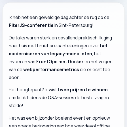
Ik heb net een geweldige dag achter de rug op de
PiterJS-conferentie
in Sint-Petersburg!
De talks waren sterk en opvallend praktisch. Ik ging
naar huis met bruikbare aantekeningen over
het
moderniseren van legacy-monolieten
, het
invoeren van
FrontOps met Docker
en het volgen
van de
webperformancemetrics
die er echt toe
doen.
Het hoogtepunt? Ik wist
twee prijzen te winnen
omdat ik tijdens de Q&A-sessies de beste vragen
stelde!
Het was een bijzonder boeiend event en opnieuw
een goede herinnering aan hoe waardevol offline