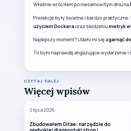
Właśnie wróciłem po niesamowitym dniu na
Prelekcje były świetne i bardzo praktyczne.
użyciem Dockera
oraz śledzeniu
metryk w
Najlepszy moment? Udało mi się
zgarnąć d
To było naprawdę angażujące wydarzenie i ś
CZYTAJ DALEJ
Więcej wpisów
2 lipca 2026
Zbudowałem Gitae: narzędzie do
głębokiej diagnostyki stron i