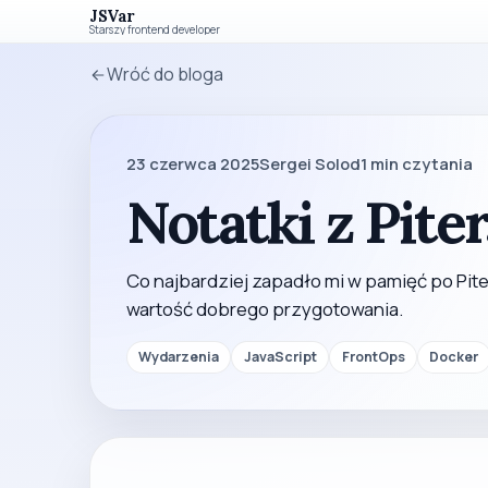
JSVar
Starszy frontend developer
Wróć do bloga
23 czerwca 2025
Sergei Solod
1
min czytania
Notatki z Pite
Co najbardziej zapadło mi w pamięć po Pit
wartość dobrego przygotowania.
Wydarzenia
JavaScript
FrontOps
Docker