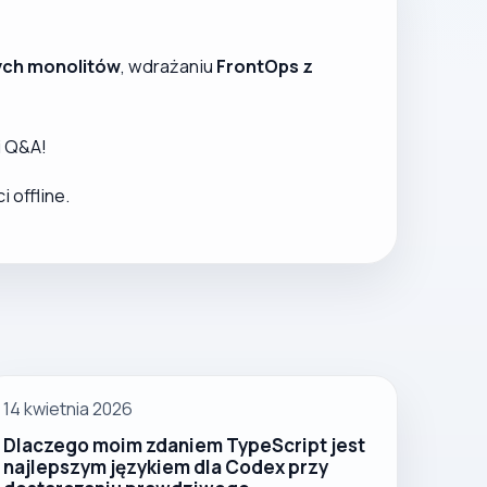
ych monolitów
, wdrażaniu
FrontOps z
i Q&A!
 offline.
14 kwietnia 2026
Dlaczego moim zdaniem TypeScript jest
najlepszym językiem dla Codex przy