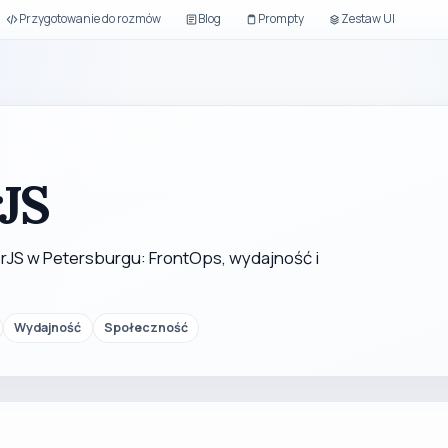
Przygotowanie do rozmów
Blog
Prompty
Zestaw UI
rJS
erJS w Petersburgu: FrontOps, wydajność i
Wydajność
Społeczność