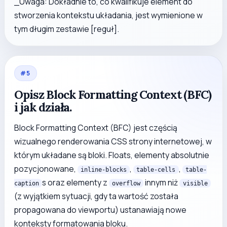
_Uwaga: Dokładnie to, co kwalifikuje element do
stworzenia kontekstu układania, jest wymienione w
tym długim zestawie [reguł].
#
5
Opisz Block Formatting Context (BFC)
i jak działa.
Block Formatting Context (BFC) jest częścią
wizualnego renderowania CSS strony internetowej, w
którym układane są bloki. Floats, elementy absolutnie
pozycjonowane,
,
,
inline-blocks
table-cells
table-
s oraz elementy z
innym niż
caption
overflow
visible
(z wyjątkiem sytuacji, gdy ta wartość została
propagowana do viewportu) ustanawiają nowe
konteksty formatowania bloku.