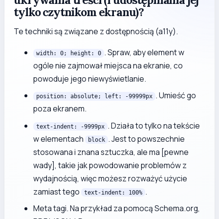
tylko czytnikom ekranu)?
Te techniki są związane z dostępnością (a11y).
. Spraw, aby element w
width: 0; height: 0
ogóle nie zajmował miejsca na ekranie, co
powoduje jego niewyświetlanie.
. Umieść go
position: absolute; left: -99999px
poza ekranem.
. Działa to tylko na tekście
text-indent: -9999px
w elementach
. Jest to powszechnie
block
stosowana i znana sztuczka, ale ma [pewne
wady], takie jak powodowanie problemów z
wydajnością, więc możesz rozważyć użycie
zamiast tego
.
text-indent: 100%
Meta tagi. Na przykład za pomocą Schema.org,