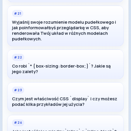
#
21
Wyjaśnij swoje rozumienie modelu pudełkowego i
jak poinformowałbyś przeglądarkę w CSS, aby
renderowała Twój układ w różnych modelach
pudełkowych.
#
22
Co robi `* { box-sizing: border-box; }`? Jakie są
jego zalety?
#
23
Czym jest właściwość CSS `display` i czy możesz
podać kilka przykładów jej użycia?
#
24