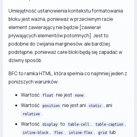
Umiejętność ustanowienia kontekstu formatowania
bloku jest ważna, ponieważ w przeciwnym razie
element zawierający nie będzie [zawierał
pływających elementów potomnych]. Jest to
podobne do zwijania marginesów, ale bardziej
podstępne, ponieważ całe bloki będą się zapadać w
dziwny sposób.
BFC to ramka HTML, która spełnia co najmniej jeden z
poniższych warunków:
Wartość
nie jest
.
float
none
Wartość
nie jest ani
, ani
position
static
.
relative
Wartość
to
,
,
display
table-cell
table-caption
,
,
,
lub
inline-block
flex
inline-flex
grid