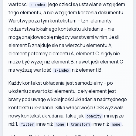
wartości
jego dzieci są ustawiane względem
z-index
tego elementu, a nie względem korzenia dokumentu.
Warstwy poza tym kontekstem – tzn. elementy
rodzeństwa lokalnego kontekstu układania – nie
mogą znajdować się między warstwami w nim. Jeśli
element B znajduje się na wierzchu elementu A,
element potomny elementu A, element C, nigdy nie
może być wyżej niż element B, nawet jeśli element C
ma wyższą wartość
niż element B.
z-index
Każdy kontekst układania jest samodzielny – po
ułożeniu zawartości elementu, cały element jest
brany pod uwagę w kolejności układania nadrzędnego
kontekstu układania. Kilka właściwości CSS wyzwala
nowy kontekst układania, takie jak
mniejsze
opacity
niż 1,
inne niż
i
inne niż
.
filter
none
transform
none