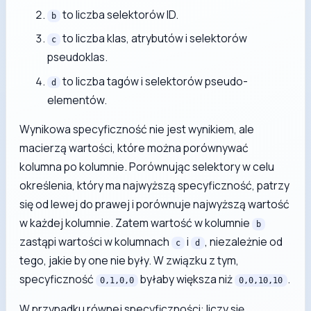
to liczba selektorów ID.
b
to liczba klas, atrybutów i selektorów
c
pseudoklas.
to liczba tagów i selektorów pseudo-
d
elementów.
Wynikowa specyficzność nie jest wynikiem, ale
macierzą wartości, które można porównywać
kolumna po kolumnie. Porównując selektory w celu
określenia, który ma najwyższą specyficzność, patrzy
się od lewej do prawej i porównuje najwyższą wartość
w każdej kolumnie. Zatem wartość w kolumnie
b
zastąpi wartości w kolumnach
i
, niezależnie od
c
d
tego, jakie by one nie były. W związku z tym,
specyficzność
byłaby większa niż
.
0,1,0,0
0,0,10,10
W przypadku równej specyficzności: liczy się