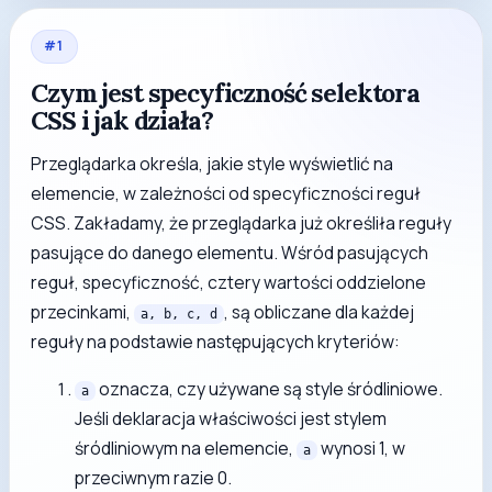
#
1
Czym jest specyficzność selektora
CSS i jak działa?
Przeglądarka określa, jakie style wyświetlić na
elemencie, w zależności od specyficzności reguł
CSS. Zakładamy, że przeglądarka już określiła reguły
pasujące do danego elementu. Wśród pasujących
reguł, specyficzność, cztery wartości oddzielone
przecinkami,
, są obliczane dla każdej
a, b, c, d
reguły na podstawie następujących kryteriów:
oznacza, czy używane są style śródliniowe.
a
Jeśli deklaracja właściwości jest stylem
śródliniowym na elemencie,
wynosi 1, w
a
przeciwnym razie 0.