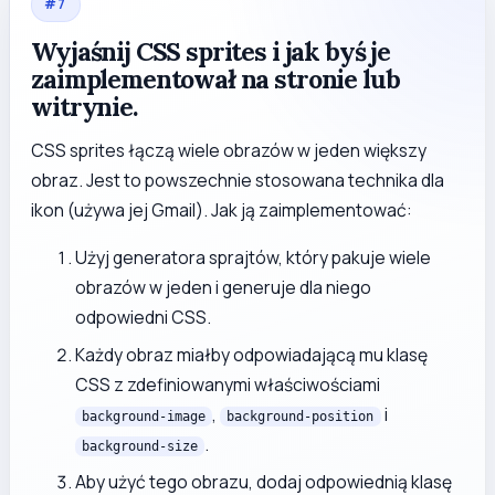
#
7
Wyjaśnij CSS sprites i jak byś je
zaimplementował na stronie lub
witrynie.
CSS sprites łączą wiele obrazów w jeden większy
obraz. Jest to powszechnie stosowana technika dla
ikon (używa jej Gmail). Jak ją zaimplementować:
Użyj generatora sprajtów, który pakuje wiele
obrazów w jeden i generuje dla niego
odpowiedni CSS.
Każdy obraz miałby odpowiadającą mu klasę
CSS z zdefiniowanymi właściwościami
,
i
background-image
background-position
.
background-size
Aby użyć tego obrazu, dodaj odpowiednią klasę