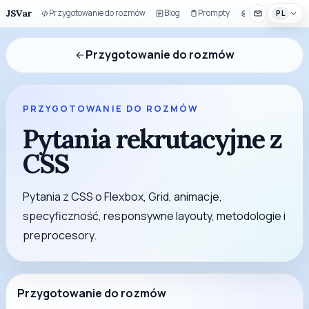
JSVar
Przygotowanie do rozmów
Blog
Prompty
Zestaw UI
PL
Przygotowanie do rozmów
PRZYGOTOWANIE DO ROZMÓW
Pytania rekrutacyjne z
CSS
Pytania z CSS o Flexbox, Grid, animacje,
specyficzność, responsywne layouty, metodologie i
preprocesory.
Przygotowanie do rozmów