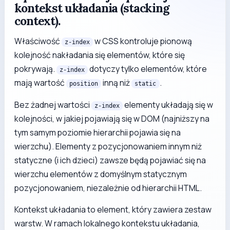
kontekst układania (stacking
context).
Właściwość
w CSS kontroluje pionową
z-index
kolejność nakładania się elementów, które się
pokrywają.
dotyczy tylko elementów, które
z-index
mają wartość
inną niż
.
position
static
Bez żadnej wartości
elementy układają się w
z-index
kolejności, w jakiej pojawiają się w DOM (najniższy na
tym samym poziomie hierarchii pojawia się na
wierzchu). Elementy z pozycjonowaniem innym niż
statyczne (i ich dzieci) zawsze będą pojawiać się na
wierzchu elementów z domyślnym statycznym
pozycjonowaniem, niezależnie od hierarchii HTML.
Kontekst układania to element, który zawiera zestaw
warstw. W ramach lokalnego kontekstu układania,