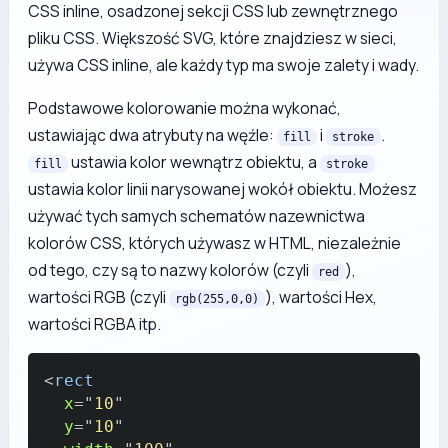
CSS inline, osadzonej sekcji CSS lub zewnętrznego
pliku CSS. Większość SVG, które znajdziesz w sieci,
używa CSS inline, ale każdy typ ma swoje zalety i wady.
Podstawowe kolorowanie można wykonać,
ustawiając dwa atrybuty na węźle:
i
.
fill
stroke
ustawia kolor wewnątrz obiektu, a
fill
stroke
ustawia kolor linii narysowanej wokół obiektu. Możesz
używać tych samych schematów nazewnictwa
kolorów CSS, których używasz w HTML, niezależnie
od tego, czy są to nazwy kolorów (czyli
),
red
wartości RGB (czyli
), wartości Hex,
rgb(255,0,0)
wartości RGBA itp.
<
rect
x
=
"
10
"
y
=
"
10
"