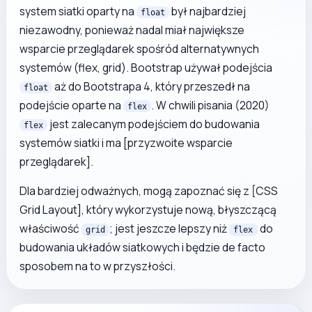
system siatki oparty na
był najbardziej
float
niezawodny, ponieważ nadal miał największe
wsparcie przeglądarek spośród alternatywnych
systemów (flex, grid). Bootstrap używał podejścia
aż do Bootstrapa 4, który przeszedł na
float
podejście oparte na
. W chwili pisania (2020)
flex
jest zalecanym podejściem do budowania
flex
systemów siatki i ma [przyzwoite wsparcie
przeglądarek].
Dla bardziej odważnych, mogą zapoznać się z [CSS
Grid Layout], który wykorzystuje nową, błyszczącą
właściwość
; jest jeszcze lepszy niż
do
grid
flex
budowania układów siatkowych i będzie de facto
sposobem na to w przyszłości.