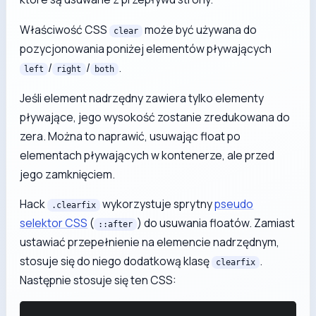
Właściwość CSS
może być używana do
clear
pozycjonowania poniżej elementów pływających
/
/
.
left
right
both
Jeśli element nadrzędny zawiera tylko elementy
pływające, jego wysokość zostanie zredukowana do
zera. Można to naprawić, usuwając float po
elementach pływających w kontenerze, ale przed
jego zamknięciem.
Hack
wykorzystuje sprytny
pseudo
.clearfix
selektor CSS
(
) do usuwania floatów. Zamiast
::after
ustawiać przepełnienie na elemencie nadrzędnym,
stosuje się do niego dodatkową klasę
.
clearfix
Następnie stosuje się ten CSS: