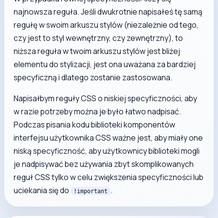
najnowsza reguła. Jeśli dwukrotnie napisałeś tę samą
regułę w swoim arkuszu stylów (niezależnie od tego,
czy jest to styl wewnętrzny, czy zewnętrzny), to
niższa reguła w twoim arkuszu stylów jest bliżej
elementu do stylizacji, jest ona uważana za bardziej
specyficzną i dlatego zostanie zastosowana.
Napisałbym reguły CSS o niskiej specyficzności, aby
w razie potrzeby można je było łatwo nadpisać.
Podczas pisania kodu biblioteki komponentów
interfejsu użytkownika CSS ważne jest, aby miały one
niską specyficzność, aby użytkownicy biblioteki mogli
je nadpisywać bez używania zbyt skomplikowanych
reguł CSS tylko w celu zwiększenia specyficzności lub
uciekania się do
.
!important