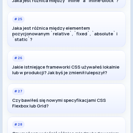
Jaka jest różnica między `inline` a `inline-block`?
#
25
Jaka jest różnica między elementem
pozycjonowanym `relative`, `fixed`, `absolute` i
`static`?
#
26
Jakie istniejące frameworki CSS używałeś lokalnie
lub w produkcji? Jak byś je zmienił/ulepszył?
#
27
Czy bawiłeś się nowymi specyfikacjami CSS
Flexbox lub Grid?
#
28