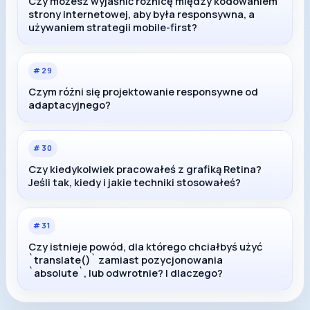
Czy możesz wyjaśnić różnicę między kodowaniem
strony internetowej, aby była responsywna, a
używaniem strategii mobile-first?
#
29
Czym różni się projektowanie responsywne od
adaptacyjnego?
#
30
Czy kiedykolwiek pracowałeś z grafiką Retina?
Jeśli tak, kiedy i jakie techniki stosowałeś?
#
31
Czy istnieje powód, dla którego chciałbyś użyć
`translate()` zamiast pozycjonowania
`absolute`, lub odwrotnie? I dlaczego?