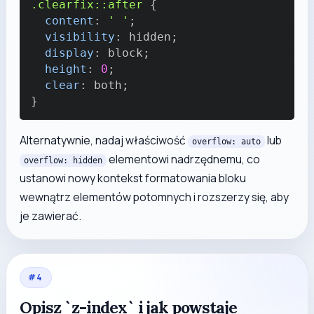
.clearfix
::after
{
content
:
' '
;
visibility
:
 hidden
;
display
:
 block
;
height
:
0
;
clear
:
 both
;
}
Alternatywnie, nadaj właściwość
lub
overflow: auto
elementowi nadrzędnemu, co
overflow: hidden
ustanowi nowy kontekst formatowania bloku
wewnątrz elementów potomnych i rozszerzy się, aby
je zawierać.
#
4
Opisz `z-index` i jak powstaje