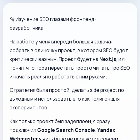
🚀 Изучение SEO глазами фронтенд-
разработчика
На работе у меня впереди большая задача:
собрать в одиночку проект, в котором SEO будет
критически важным. Проект будет на
Next.js
, и я
понял, что пора перестать просто читать про SEO
и начать реально
работать с ним руками
.
Стратегия была простой: делать side project по
выходным и использовать его как полигон для
экспериментов.
Как только проект был задеплоен, я сразу
подключил
Google Search Console
.
Yandex
Webmaster
я чуть было не пропустил совсем —