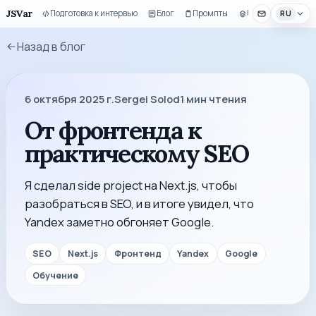
JSVar
Подготовка к интервью
Блог
Промпты
UI-набор
RU
Назад в блог
6 октября 2025 г.
Sergei Solod
1
мин чтения
От фронтенда к
практическому SEO
Я сделал side project на Next.js, чтобы
разобраться в SEO, и в итоге увидел, что
Yandex заметно обгоняет Google.
SEO
Next.js
Фронтенд
Yandex
Google
Обучение