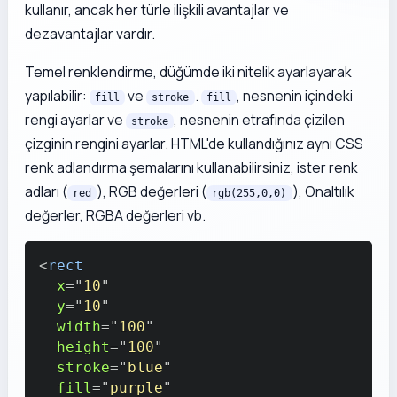
kullanır, ancak her türle ilişkili avantajlar ve
dezavantajlar vardır.
Temel renklendirme, düğümde iki nitelik ayarlayarak
yapılabilir:
ve
.
, nesnenin içindeki
fill
stroke
fill
rengi ayarlar ve
, nesnenin etrafında çizilen
stroke
çizginin rengini ayarlar. HTML'de kullandığınız aynı CSS
renk adlandırma şemalarını kullanabilirsiniz, ister renk
adları (
), RGB değerleri (
), Onaltılık
red
rgb(255,0,0)
değerler, RGBA değerleri vb.
<
rect
x
=
"
10
"
y
=
"
10
"
width
=
"
100
"
height
=
"
100
"
stroke
=
"
blue
"
fill
=
"
purple
"