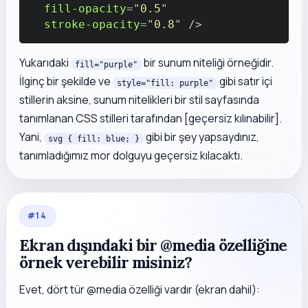
fill-opacity
=
"
0.5
"
stroke-opacity
=
"
0.8
"
/>
Yukarıdaki
bir
sunum niteliği
örneğidir.
fill="purple"
İlginç bir şekilde ve
gibi satır içi
style="fill: purple"
stillerin aksine, sunum nitelikleri bir stil sayfasında
tanımlanan CSS stilleri tarafından [geçersiz kılınabilir].
Yani,
gibi bir şey yapsaydınız,
svg { fill: blue; }
tanımladığımız mor dolguyu geçersiz kılacaktı.
#
14
Ekran dışındaki bir @media özelliğine
örnek verebilir misiniz?
Evet, dört tür @media özelliği vardır (ekran dahil):