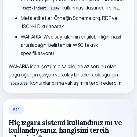
kullanmayı düşünebilirsiniz.
text-indent: 100%
Meta etiketler. Örneğin Schema.org, RDF ve
JSON-LD kullanarak.
WAI-ARIA. Web sayfalarının erişilebilirliğini nasıl
artırılacağını belirten bir W3C teknik
spesifikasyonu.
WAI-ARIA ideal çözüm olsa bile, en az sorunu olan,
çoğu öğe için çalışan ve kolay bir teknik olduğu için
konumlandırma yaklaşımını tercih ederdim.
absolute
#
11
Hiç ızgara sistemi kullandınız mı ve
kullandıysanız, hangisini tercih