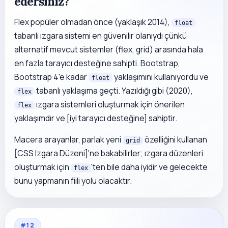
edersiniz?
Flex popüler olmadan önce (yaklaşık 2014),
float
tabanlı ızgara sistemi en güvenilir olanıydı çünkü
alternatif mevcut sistemler (flex, grid) arasında hala
en fazla tarayıcı desteğine sahipti. Bootstrap,
Bootstrap 4'e kadar
yaklaşımını kullanıyordu ve
float
tabanlı yaklaşıma geçti. Yazıldığı gibi (2020),
flex
ızgara sistemleri oluşturmak için önerilen
flex
yaklaşımdır ve [iyi tarayıcı desteğine] sahiptir.
Macera arayanlar, parlak yeni
özelliğini kullanan
grid
[CSS Izgara Düzeni]'ne bakabilirler; ızgara düzenleri
oluşturmak için
'ten bile daha iyidir ve gelecekte
flex
bunu yapmanın fiili yolu olacaktır.
#
12