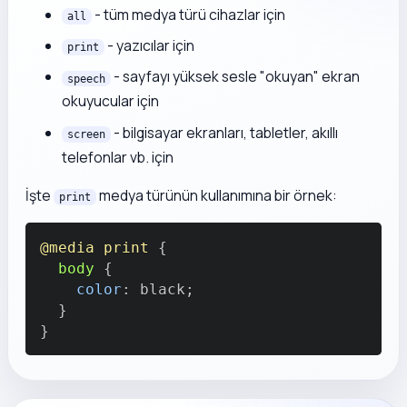
- tüm medya türü cihazlar için
all
- yazıcılar için
print
- sayfayı yüksek sesle "okuyan" ekran
speech
okuyucular için
- bilgisayar ekranları, tabletler, akıllı
screen
telefonlar vb. için
İşte
medya türünün kullanımına bir örnek:
print
@media
 print
{
body
{
color
:
black
;
}
}