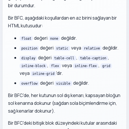
bir durumdur.
Bir BFC, aşağıdaki koşullardan en az birini sağlayan bir
HTML kutusudur:
değeri
değildir.
float
none
değeri
veya
değildir.
position
static
relative
değeri
,
,
display
table-cell
table-caption
,
veya
,
inline-block
flex
inline-flex
grid
veya
'dir.
inline-grid
değeri
değildir.
overflow
visible
Bir BFC'de, her kutunun sol dış kenarı, kapsayan bloğun
sol kenarına dokunur (sağdan sola biçimlendirme için,
sağ kenarlar dokunur).
Bir BFC'deki bitişik blok düzeyindeki kutular arasındaki