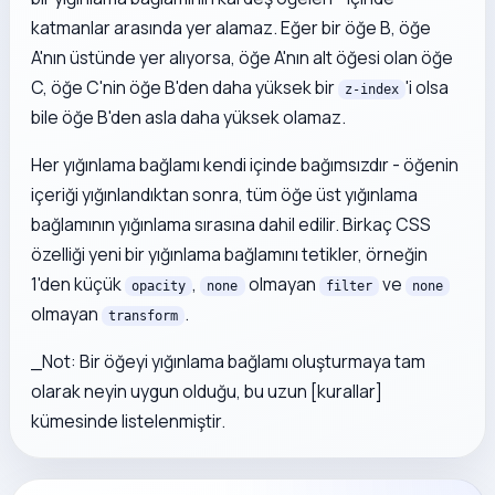
katmanlar arasında yer alamaz. Eğer bir öğe B, öğe
A'nın üstünde yer alıyorsa, öğe A'nın alt öğesi olan öğe
C, öğe C'nin öğe B'den daha yüksek bir
'i olsa
z-index
bile öğe B'den asla daha yüksek olamaz.
Her yığınlama bağlamı kendi içinde bağımsızdır - öğenin
içeriği yığınlandıktan sonra, tüm öğe üst yığınlama
bağlamının yığınlama sırasına dahil edilir. Birkaç CSS
özelliği yeni bir yığınlama bağlamını tetikler, örneğin
1'den küçük
,
olmayan
ve
opacity
none
filter
none
olmayan
.
transform
_Not: Bir öğeyi yığınlama bağlamı oluşturmaya tam
olarak neyin uygun olduğu, bu uzun [kurallar]
kümesinde listelenmiştir.