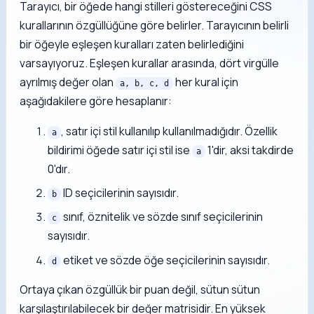
Tarayıcı, bir öğede hangi stilleri göstereceğini CSS
kurallarının özgüllüğüne göre belirler. Tarayıcının belirli
bir öğeyle eşleşen kuralları zaten belirlediğini
varsayıyoruz. Eşleşen kurallar arasında, dört virgülle
ayrılmış değer olan
her kural için
a, b, c, d
aşağıdakilere göre hesaplanır:
, satır içi stil kullanılıp kullanılmadığıdır. Özellik
a
bildirimi öğede satır içi stil ise
1'dir, aksi takdirde
a
0'dır.
ID seçicilerinin sayısıdır.
b
sınıf, öznitelik ve sözde sınıf seçicilerinin
c
sayısıdır.
etiket ve sözde öğe seçicilerinin sayısıdır.
d
Ortaya çıkan özgüllük bir puan değil, sütun sütun
karşılaştırılabilecek bir değer matrisidir. En yüksek