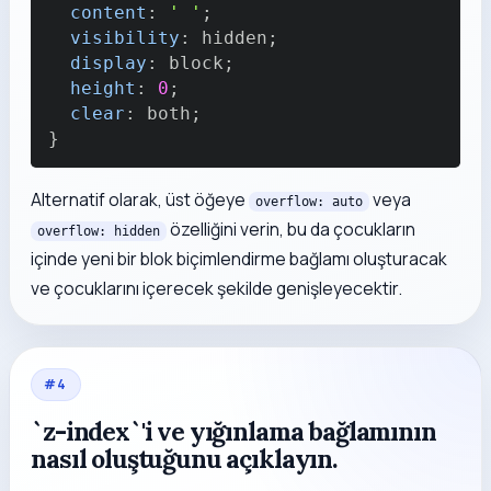
content
:
' '
;
visibility
:
 hidden
;
display
:
 block
;
height
:
0
;
clear
:
 both
;
}
Alternatif olarak, üst öğeye
veya
overflow: auto
özelliğini verin, bu da çocukların
overflow: hidden
içinde yeni bir blok biçimlendirme bağlamı oluşturacak
ve çocuklarını içerecek şekilde genişleyecektir.
#
4
`z-index`'i ve yığınlama bağlamının
nasıl oluştuğunu açıklayın.