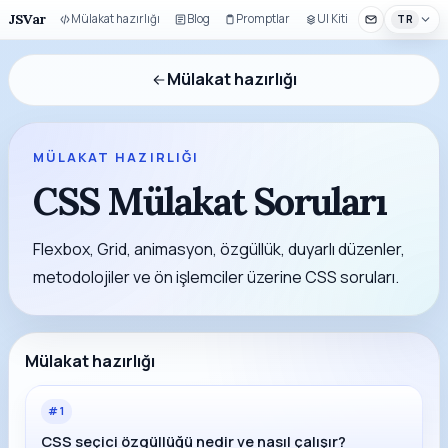
JSVar
Mülakat hazırlığı
Blog
Promptlar
UI Kiti
TR
Mülakat hazırlığı
MÜLAKAT HAZIRLIĞI
CSS Mülakat Soruları
Flexbox, Grid, animasyon, özgüllük, duyarlı düzenler,
metodolojiler ve ön işlemciler üzerine CSS soruları.
Mülakat hazırlığı
#
1
CSS seçici özgüllüğü nedir ve nasıl çalışır?