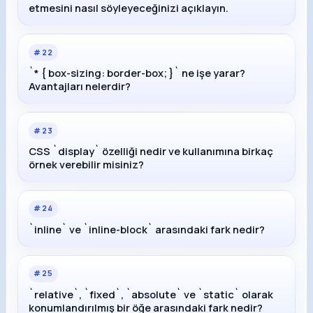
etmesini nasıl söyleyeceğinizi açıklayın.
#
22
`* { box-sizing: border-box; }` ne işe yarar?
Avantajları nelerdir?
#
23
CSS `display` özelliği nedir ve kullanımına birkaç
örnek verebilir misiniz?
#
24
`inline` ve `inline-block` arasındaki fark nedir?
#
25
`relative`, `fixed`, `absolute` ve `static` olarak
konumlandırılmış bir öğe arasındaki fark nedir?