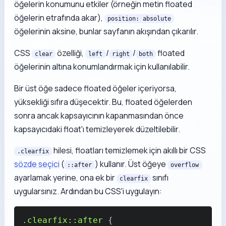
öğelerin konumunu etkiler (örneğin metin floated
öğelerin etrafında akar),
position: absolute
öğelerinin aksine, bunlar sayfanın akışından çıkarılır.
CSS
özelliği,
/
/
floated
clear
left
right
both
öğelerinin altına konumlandırmak için kullanılabilir.
Bir üst öğe sadece floated öğeler içeriyorsa,
yüksekliği sıfıra düşecektir. Bu, floated öğelerden
sonra ancak kapsayıcının kapanmasından önce
kapsayıcıdaki float'ı temizleyerek düzeltilebilir.
hilesi, floatları temizlemek için akıllı bir CSS
.clearfix
sözde seçici
(
) kullanır. Üst öğeye
::after
overflow
ayarlamak yerine, ona ek bir
sınıfı
clearfix
uygularsınız. Ardından bu CSS'i uygulayın:
.clearfix
::after
{