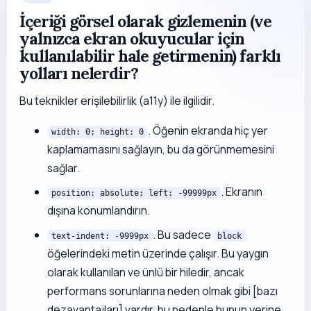
İçeriği görsel olarak gizlemenin (ve
yalnızca ekran okuyucular için
kullanılabilir hale getirmenin) farklı
yolları nelerdir?
Bu teknikler erişilebilirlik (a11y) ile ilgilidir.
. Öğenin ekranda hiç yer
width: 0; height: 0
kaplamamasını sağlayın, bu da görünmemesini
sağlar.
. Ekranın
position: absolute; left: -99999px
dışına konumlandırın.
. Bu sadece
text-indent: -9999px
block
öğelerindeki metin üzerinde çalışır. Bu yaygın
olarak kullanılan ve ünlü bir hiledir, ancak
performans sorunlarına neden olmak gibi [bazı
dezavantajları] vardır, bu nedenle bunun yerine