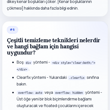
dikey kenar boşlukları çöker. [Kenar boşluklarının
çökmesi] hakkında daha fazla bilgi edinin.
#
6
Çeşitli temizleme teknikleri nelerdir
ve hangi bağlam için hangisi
uygundur?
Boş
yöntemi -
div
<div style="clear:both;">
.
</div>
Clearfix yöntemi - Yukarıdaki
sınıfına
.clearfix
bakın.
veya
yöntemi -
overflow: auto
overflow: hidden
Üst öğe yeni bir blok biçimlendirme bağlamı
oluşturacak ve floated çocuklarını içerecek