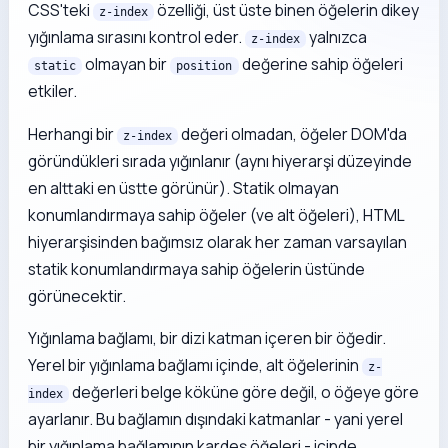
CSS'teki
özelliği, üst üste binen öğelerin dikey
z-index
yığınlama sırasını kontrol eder.
yalnızca
z-index
olmayan bir
değerine sahip öğeleri
static
position
etkiler.
Herhangi bir
değeri olmadan, öğeler DOM'da
z-index
göründükleri sırada yığınlanır (aynı hiyerarşi düzeyinde
en alttaki en üstte görünür). Statik olmayan
konumlandırmaya sahip öğeler (ve alt öğeleri), HTML
hiyerarşisinden bağımsız olarak her zaman varsayılan
statik konumlandırmaya sahip öğelerin üstünde
görünecektir.
Yığınlama bağlamı, bir dizi katman içeren bir öğedir.
Yerel bir yığınlama bağlamı içinde, alt öğelerinin
z-
değerleri belge köküne göre değil, o öğeye göre
index
ayarlanır. Bu bağlamın dışındaki katmanlar - yani yerel
bir yığınlama bağlamının kardeş öğeleri - içinde