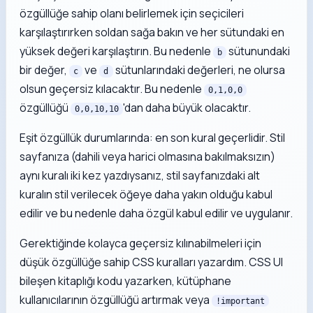
özgüllüğe sahip olanı belirlemek için seçicileri
karşılaştırırken soldan sağa bakın ve her sütundaki en
yüksek değeri karşılaştırın. Bu nedenle
sütunundaki
b
bir değer,
ve
sütunlarındaki değerleri, ne olursa
c
d
olsun geçersiz kılacaktır. Bu nedenle
0,1,0,0
özgüllüğü
'dan daha büyük olacaktır.
0,0,10,10
Eşit özgüllük durumlarında: en son kural geçerlidir. Stil
sayfanıza (dahili veya harici olmasına bakılmaksızın)
aynı kuralı iki kez yazdıysanız, stil sayfanızdaki alt
kuralın stil verilecek öğeye daha yakın olduğu kabul
edilir ve bu nedenle daha özgül kabul edilir ve uygulanır.
Gerektiğinde kolayca geçersiz kılınabilmeleri için
düşük özgüllüğe sahip CSS kuralları yazardım. CSS UI
bileşen kitaplığı kodu yazarken, kütüphane
kullanıcılarının özgüllüğü artırmak veya
!important