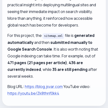
practical insight into deploying multilingual sites and
seeing their immediate impact on search visibility.
More than anything, it reinforced how accessible
global reach has become for developers.
For this project, the
file is
generated
sitemap.xml
automatically
and then
submitted manually to
Google Search Console
. It is also worth noting that
Google indexing can take time. For example, out of
471 pages (21 pages per article)
,
436 are
currently indexed
, while
35 are still pending
after
several weeks.
Blog URL:
https://blog.jsvar.com
YouTube video:
https://youtu.be/Zk8thnf0kk4