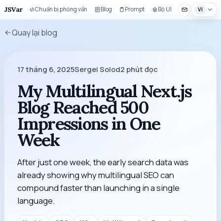
JSVar
Chuẩn bị phỏng vấn
Blog
Prompt
Bộ UI
VI
Quay lại blog
17 tháng 6, 2025
Sergei Solod
2
phút đọc
My Multilingual Next.js
Blog Reached 500
Impressions in One
Week
After just one week, the early search data was
already showing why multilingual SEO can
compound faster than launching in a single
language.