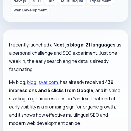
Next.js
SEO
I18n
Multilingual
Experiment
Web Development
I recently launched a
Next.js blog
in
21 languages
as
a personal challenge and SEO experiment. Just one
week in, the early search engine data is already
fascinating.
My blog,
blog.jsvar.com
, has already received
439
impressions and 5 clicks from Google
, and it is also
starting to get impressions on Yandex. That kind of
early visibility is a promising sign for organic growth,
and it shows how effective multilingual SEO and
modern web development can be.