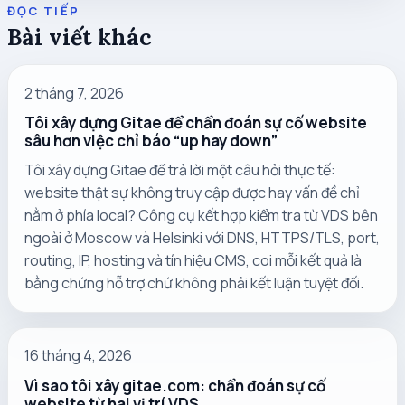
ĐỌC TIẾP
Bài viết khác
2 tháng 7, 2026
Tôi xây dựng Gitae để chẩn đoán sự cố website
sâu hơn việc chỉ báo “up hay down”
Tôi xây dựng Gitae để trả lời một câu hỏi thực tế:
website thật sự không truy cập được hay vấn đề chỉ
nằm ở phía local? Công cụ kết hợp kiểm tra từ VDS bên
ngoài ở Moscow và Helsinki với DNS, HTTPS/TLS, port,
routing, IP, hosting và tín hiệu CMS, coi mỗi kết quả là
bằng chứng hỗ trợ chứ không phải kết luận tuyệt đối.
16 tháng 4, 2026
Vì sao tôi xây gitae.com: chẩn đoán sự cố
website từ hai vị trí VDS