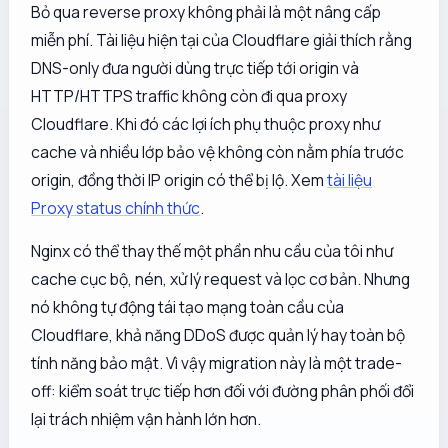
Bỏ qua reverse proxy không phải là một nâng cấp
miễn phí. Tài liệu hiện tại của Cloudflare giải thích rằng
DNS-only đưa người dùng trực tiếp tới origin và
HTTP/HTTPS traffic không còn đi qua proxy
Cloudflare. Khi đó các lợi ích phụ thuộc proxy như
cache và nhiều lớp bảo vệ không còn nằm phía trước
origin, đồng thời IP origin có thể bị lộ. Xem
tài liệu
Proxy status chính thức
.
Nginx có thể thay thế một phần nhu cầu của tôi như
cache cục bộ, nén, xử lý request và lọc cơ bản. Nhưng
nó không tự động tái tạo mạng toàn cầu của
Cloudflare, khả năng DDoS được quản lý hay toàn bộ
tính năng bảo mật. Vì vậy migration này là một trade-
off: kiểm soát trực tiếp hơn đối với đường phân phối đổi
lại trách nhiệm vận hành lớn hơn.