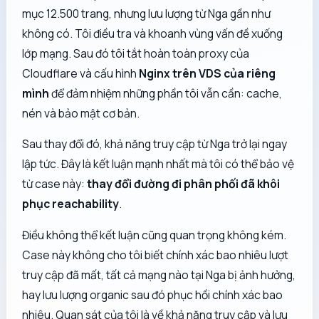
mục 12.500 trang, nhưng lưu lượng từ Nga gần như
không có. Tôi điều tra và khoanh vùng vấn đề xuống
lớp mạng. Sau đó tôi tắt hoàn toàn proxy của
Cloudflare và cấu hình
Nginx trên VDS của riêng
mình
để đảm nhiệm những phần tôi vẫn cần: cache,
nén và bảo mật cơ bản.
Sau thay đổi đó, khả năng truy cập từ Nga trở lại ngay
lập tức. Đây là kết luận mạnh nhất mà tôi có thể bảo vệ
từ case này:
thay đổi đường đi phân phối đã khôi
phục reachability
.
Điều không thể kết luận cũng quan trọng không kém.
Case này không cho tôi biết chính xác bao nhiêu lượt
truy cập đã mất, tất cả mạng nào tại Nga bị ảnh hưởng,
hay lưu lượng organic sau đó phục hồi chính xác bao
nhiêu. Quan sát của tôi là về khả năng truy cập và lưu