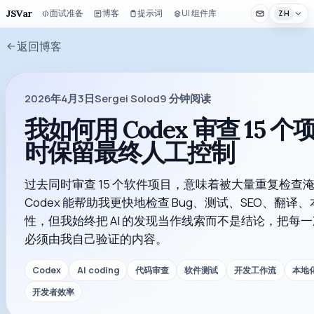
JSVar
面试准备
博客
提示词
UI 组件库
ZH
返回博客
2026年4月3日
Sergei Solod
9
分钟阅读
我如何用 Codex 审查 15 
时保留最终人工控制
过去同时审查 15 个软件项目，意味着被大量重复检查
Codex 能帮助我更快地检查 Bug、测试、SEO、翻译
性，但我始终把 AI 的发现当作线索而不是结论，把每
必须由我自己验证的内容。
Codex
AI coding
代码审查
软件测试
开发工作流
本地
开发者效率