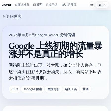
JSVar
面试准备
博客
提示词
UI 组件库
ZH
返回博客
2025年10月2日
Sergei Solod
1
分钟阅读
Google 上线初期的流量暴
涨并不是真正的增长
网站刚上线时出现一波大涨，确实会让人兴奋，但
这种势头往往很快就会消失。所以，新网站不应该
太相信这段“蜜月期”。
SEO
Google 搜索
数据分析
站长工具
营销