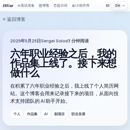
JSVar
面试准备
博客
提示词
UI 组件库
ZH
返回博客
2025年5月25日
Sergei Solod
3
分钟阅读
六年职业经验之后，我的
作品集上线了。接下来想
做什么
在积累了六年职业经验之后，我上线了个人简历网
站。这个博客会用来记录接下来的项目，从面向技
术支持团队的 AI 助手开始。
个人
作品集
AI
副项目
职业发展