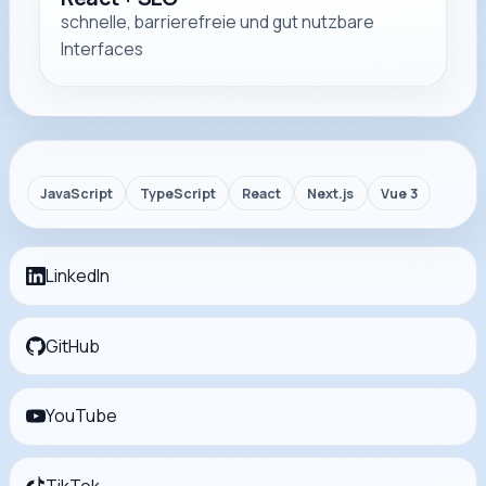
schnelle, barrierefreie und gut nutzbare
Interfaces
JavaScript
TypeScript
React
Next.js
Vue 3
LinkedIn
GitHub
YouTube
TikTok