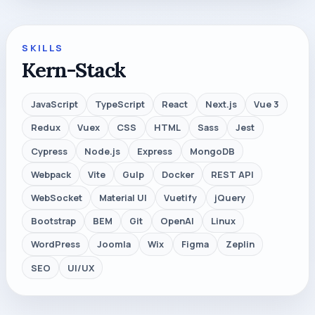
SKILLS
Kern-Stack
JavaScript
TypeScript
React
Next.js
Vue 3
Redux
Vuex
CSS
HTML
Sass
Jest
Cypress
Node.js
Express
MongoDB
Webpack
Vite
Gulp
Docker
REST API
WebSocket
Material UI
Vuetify
jQuery
Bootstrap
BEM
Git
OpenAI
Linux
WordPress
Joomla
Wix
Figma
Zeplin
SEO
UI/UX