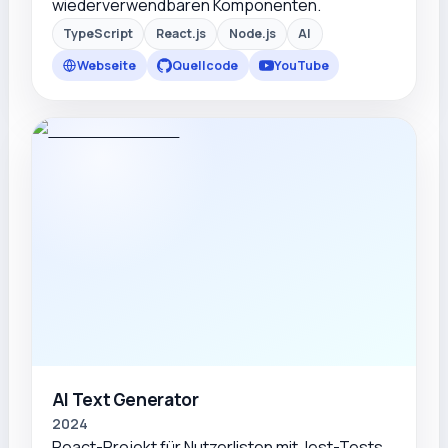
wiederverwendbaren Komponenten.
TypeScript
React.js
Node.js
AI
Webseite
Quellcode
YouTube
AI Text Generator
2024
React-Projekt für Nutzerlisten mit Jest-Tests.