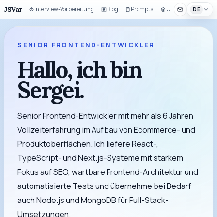
JSVar
Interview-Vorbereitung
Blog
Prompts
UI-Baukasten
DE
SENIOR FRONTEND-ENTWICKLER
Hallo, ich bin
Sergei
.
Senior Frontend-Entwickler mit mehr als 6 Jahren
Vollzeiterfahrung im Aufbau von Ecommerce- und
Produktoberflächen. Ich liefere React-,
TypeScript- und Next.js-Systeme mit starkem
Fokus auf SEO, wartbare Frontend-Architektur und
automatisierte Tests und übernehme bei Bedarf
auch Node.js und MongoDB für Full-Stack-
Umsetzungen.