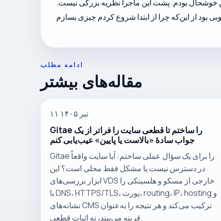
مش خوشحال بودم. پشت این ماجرا نظریه بزرگی نیست.
ادامه مطلب
مقاله‌های بیشتر
۱۱ تیر ۱۴۰۵
Gitae را ساختم تا قطعی سایت را فراتر از یک
جواب سادهٔ «بالاست یا پایین» عیب‌یابی کنم
Gitae را برای یک سؤال عملی ساختم: آیا سایت واقعاً
در دسترس نیست یا مشکل فقط محلی است؟ این
ابزار بررسی‌های VDS خارجی از مسکو و هلسینکی را
با DNS، HTTPS/TLS، پورت، routing، IP، hosting و
نشانه‌های CMS ترکیب می‌کند و هر نتیجه را به‌عنوان
قرینه می‌بیند، نه اثبات قطعی.