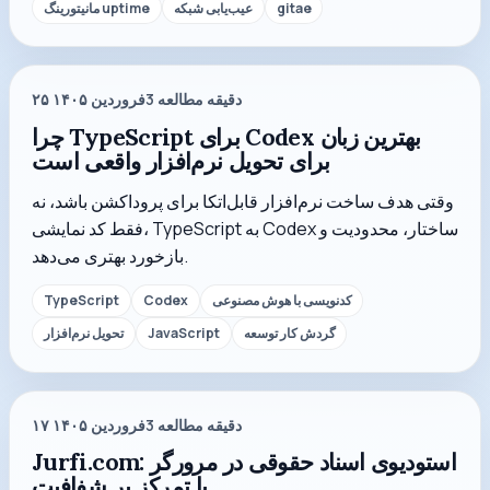
gitae
عیب‌یابی شبکه
مانیتورینگ uptime
دقیقه مطالعه
3
۲۵ فروردین ۱۴۰۵
چرا TypeScript برای Codex بهترین زبان
برای تحویل نرم‌افزار واقعی است
وقتی هدف ساخت نرم‌افزار قابل‌اتکا برای پروداکشن باشد، نه
فقط کد نمایشی، TypeScript به Codex ساختار، محدودیت و
بازخورد بهتری می‌دهد.
کدنویسی با هوش مصنوعی
Codex
TypeScript
گردش کار توسعه
JavaScript
تحویل نرم‌افزار
دقیقه مطالعه
3
۱۷ فروردین ۱۴۰۵
Jurfi.com: استودیوی اسناد حقوقی در مرورگر
با تمرکز بر شفافیت