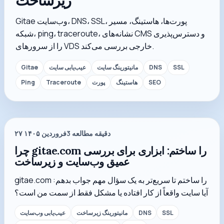
زیرساخت
Gitae وب‌سایت، DNS، SSL، پورت‌ها، هاستینگ، مسیر
شبکه، ping، traceroute، نشانه‌های CMS و دسترس‌پذیری
را از سرورهای VDS خارجی بررسی می‌کند.
SSL
DNS
مانیتورینگ سایت
عیب‌یابی سایت
Gitae
SEO
هاستینگ
پورت
Traceroute
Ping
دقیقه مطالعه
3
۲۷ فروردین ۱۴۰۵
چرا gitae.com را ساختم: ابزاری برای بررسی
عمیق وب‌سایت و زیرساخت
gitae.com را ساختم تا سریع‌تر به یک سؤال مهم جواب بدهم:
آیا سایت واقعاً از کار افتاده یا مشکل فقط از سمت من است؟
SSL
DNS
مانیتورینگ زیرساخت
عیب‌یابی وب‌سایت