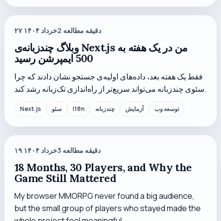
دقیقه مطالعه
2
۲۷ خرداد ۱۴۰۴
وبلاگ چندزبانه‌ی Next.js من در یک هفته به
500 ایمپرشن رسید
فقط یک هفته بعد، داده‌های اولیه‌ی جستجو نشان دادند که چرا
سئوی چندزبانه می‌تواند سریع‌تر از راه‌اندازی تک‌زبانه رشد کند.
توسعه وب
آزمایش
چندزبانه
I18n
سئو
Next.js
دقیقه مطالعه
3
۱۹ خرداد ۱۴۰۴
18 Months, 30 Players, and Why the
Game Still Mattered
My browser MMORPG never found a big audience,
but the small group of players who stayed made the
whole project feel meaningful.