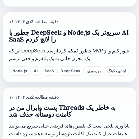
دقیقه مطالعه
3
۱۱ دی ۱۴۰۴
چطور با DeepSeek و Node.js سریع‌تر یک AI
SaaS را لانچ کردم
این‌که DeepSeek چطور کمکم کرد از سد MVP عبور کنم و از
یک مخزن خالی به یک پلتفرم واقعی برسم.
ایندی هکینگ
بهره‌وری
DeepSeek
SaaS
AI
Node.js
دقیقه مطالعه
2
۱۰ دی ۱۴۰۴
پست وایرال من در Threads به خاطر یک
کامنت دوستانه حذف شد
یادآوری تلخی است که پلتفرم‌های قرضی خیلی سریع می‌توانند
علیه‌ات عمل کنند: یک اکانت تازه‌ساز توسعه‌دهنده تازه داشت