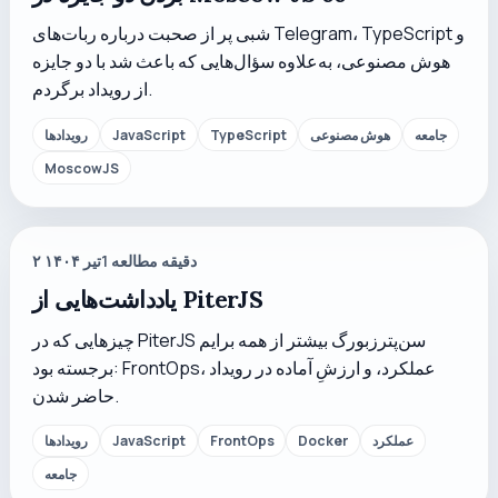
شبی پر از صحبت درباره ربات‌های Telegram، TypeScript و
هوش مصنوعی، به‌علاوه سؤال‌هایی که باعث شد با دو جایزه
از رویداد برگردم.
جامعه
هوش مصنوعی
TypeScript
JavaScript
رویدادها
MoscowJS
دقیقه مطالعه
1
۲ تیر ۱۴۰۴
یادداشت‌هایی از PiterJS
چیزهایی که در PiterJS سن‌پترزبورگ بیشتر از همه برایم
برجسته بود: FrontOps، عملکرد، و ارزشِ آماده در رویداد
حاضر شدن.
عملکرد
Docker
FrontOps
JavaScript
رویدادها
جامعه