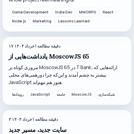
Game Development
Indie Dev
MMORPG
React
Node.js
Marketing
Lessons Learned
دقیقه مطالعه
1
۱۷ خرداد ۱۴۰۴
یادداشت‌هایی از MoscowJS 65
مروری کوتاه بر MoscowJS 65 در T Bank، ارائه‌هایی که
بیشتر به چشم آمدند و این‌که چرا دورهمی‌های محلی
JavaScript هنوز هم مهم‌اند.
شبکه‌سازی
MoscowJS
جامعه
JavaScript
رویدادها
دقیقه مطالعه
1
۴ خرداد ۱۴۰۴
سایت جدید، مسیر جدید