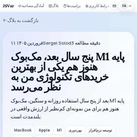
JSVar
کیت رابط کاربری
پرامپت‌ها
بلاگ
آمادگی مصاحبه
FA
بازگشت به بلاگ
دقیقه مطالعه
3
Sergei Solod
۱۱ فروردین ۱۴۰۵
پنج سال بعد، مک‌بوک M1 پایه
هنوز هم یکی از بهترین
خریدهای تکنولوژی من به
نظر می‌رسد
بعد از پنج سال استفاده روزانه و سنگین، مک‌بوک M1 پایه
هنوز هم برای من نمونه‌ای کم‌نظیر از ارزش واقعی در
بلندمدت است.
توسعه نرم‌افزار
بهره‌وری
M1
Apple
MacBook