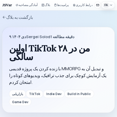
JSVar
کیت رابط کاربری
پرامپت‌ها
بلاگ
آمادگی مصاحبه
FA
بازگشت به بلاگ
دقیقه مطالعه
1
Sergei Solod
۹ دی ۱۴۰۴
اولین TikTok من در ۲۸
سالگی
با زنده کردن یک پروژه قدیمی MMORPG و تبدیل آن به
یک آزمایش کوچک برای جذب ترافیک، ویدیوهای کوتاه را
امتحان کردم.
Build in Public
Indie Dev
TikTok
بازاریابی
Game Dev