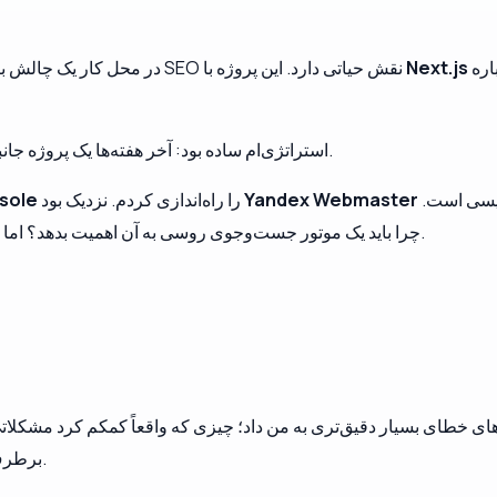
ساخته می‌شود، برای همین تصمیم گرفتم فقط درباره
Next.js
در محل کار یک چالش بزرگ پیش رو دارم: ساختن یک پروژه تک‌نفره که در آن SEO نقش حیاتی دارد. این پروژه با
استراتژی‌ام ساده بود: آخر هفته‌ها یک پروژه جانبی بسازم و از آن به‌عنوان محیط آزمایش استفاده کنم.
را کاملاً نادیده بگیرم؛ بالاخره محتوای من به زبان انگلیسی است.
Yandex Webmaster
را راه‌اندازی کردم. نزدیک بود
sole
چرا باید یک موتور جست‌وجوی روسی به آن اهمیت بدهد؟ اما از روی کنجکاوی، نقشه سایت را آنجا هم ارسال کردم.
برطرف کنم که احتمالاً در حالت عادی متوجهشان نمی‌شدم.