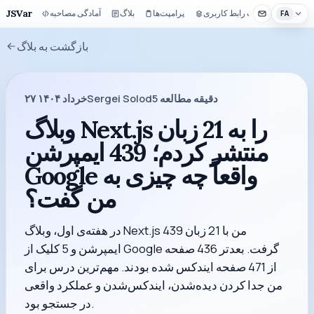
JSVar
کیت رابط کاربری
پرامپت‌ها
بلاگ
آمادگی مصاحبه
FA
بازگشت به بلاگ
دقیقه مطالعه
5
Sergei Solod
۲۷ خرداد ۱۴۰۴
وبلاگ Next.js را به 21 زبان
منتشر کردم؛ 439 ایمپرشن
Google واقعاً چه چیزی به
من گفت؟
در هفته‌ی اول، وبلاگ Next.js من با 21 زبان 439
ایمپرشن و 5 کلیک از Google گرفت. بعدتر 436 صفحه
از 471 صفحه ایندکس شده بودند. مهم‌ترین درس برای
من جدا کردن دیده‌شدن، ایندکس‌شدن و عملکرد واقعی
در جستجو بود.