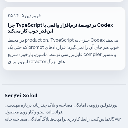
۲۵ فروردین ۱۴۰۵
چرا TypeScript در توسعهٔ نرم‌افزار واقعی با Codex
این‌قدر خوب کار می‌کند
در محیط production، TypeScript چیزی به Codex می‌دهد
که حتی یک prompt خوب هم جای آن را نمی‌گیرد: قراردادهای
قابل‌بررسی توسط ماشین، بازخورد سریع compiler و مسیر
امن‌تر برای refactorهای بزرگ.
Sergei Solod
پورتفولیو، رزومه، آمادگی مصاحبه و بلاگ چندزبانه درباره مهندسی
فرانت‌اند، سئو و کار روی محصول.
JSVar
تماس
کیت رابط کاربری
پرامپت‌ها
بلاگ
آمادگی مصاحبه
خانه