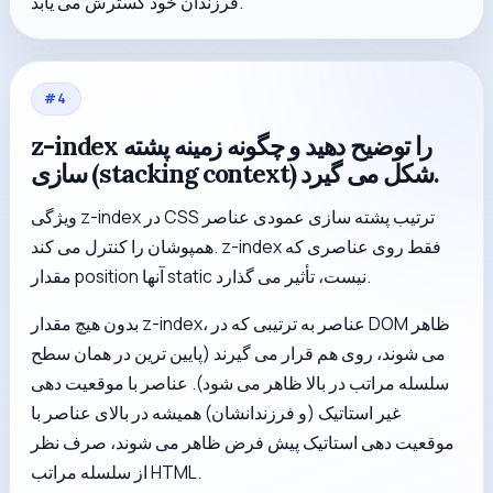
فرزندان خود گسترش می یابد.
#
4
z-index را توضیح دهید و چگونه زمینه پشته
سازی (stacking context) شکل می گیرد.
ویژگی z-index در CSS ترتیب پشته سازی عمودی عناصر
همپوشان را کنترل می کند. z-index فقط روی عناصری که
مقدار position آنها static نیست، تأثیر می گذارد.
بدون هیچ مقدار z-index، عناصر به ترتیبی که در DOM ظاهر
می شوند، روی هم قرار می گیرند (پایین ترین در همان سطح
سلسله مراتب در بالا ظاهر می شود). عناصر با موقعیت دهی
غیر استاتیک (و فرزندانشان) همیشه در بالای عناصر با
موقعیت دهی استاتیک پیش فرض ظاهر می شوند، صرف نظر
از سلسله مراتب HTML.