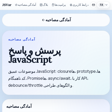
JSVar
کیت رابط کاربری
پرامپت‌ها
بلاگ
آمادگی مصاحبه
FA
آمادگی مصاحبه
آمادگی مصاحبه
پرسش و پاسخ
JavaScript
موضوعات عمیق JavaScript: closureها، prototypeها،
کد ناهمگام، Promiseها، async/await، کار با API،
debounce/throttle و الگوهای طراحی.
آمادگی مصاحبه