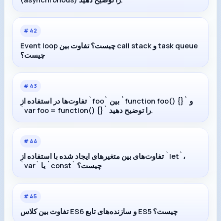
#
42
Event loop چیست؟ تفاوت بین call stack و task queue
چیست؟
#
43
تفاوت‌ها در استفاده از `foo` بین `function foo() {}` و
`var foo = function() {}` را توضیح دهید.
#
44
تفاوت‌های بین متغیرهای ایجاد شده با استفاده از `let`،
`var` یا `const` چیست؟
#
45
تفاوت بین کلاس ES6 و سازنده‌های تابع ES5 چیست؟