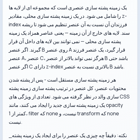
یک زمینه پشته سازی عنصری است که مجموعه ای از لایه ها
را شامل می شود. در یک زمینه پشته سازی محلی، مقادیر z-
index فرزندان آن نسبت به آن عنصر تنظیم می شود تا ریشه
سند. لایه های خارج از آن زمینه — یعنی عناصر همزاد یک زمینه
پشته سازی محلی — نمی توانند بین لایه های داخل آن قرار
گیرند. اگر عنصر B روی عنصر A قرار گیرد، یک عنصر فرزند
عنصر A، عنصر C، هرگز نمی تواند بالاتر از عنصر B باشد حتی
اگر عنصر C دارای z-index بالاتری نسبت به عنصر B باشد.
هر زمینه پشته سازی مستقل است - پس از پشته شدن
محتویات عنصر، کل عنصر در ترتیب پشته سازی زمینه پشته
سازی والد در نظر گرفته می شود. تعدادی از ویژگی های CSS
یک زمینه پشته سازی جدید را ایجاد می کنند، مانند opacity
کمتر از 1، filter که none نیست، و transform که none
نیست.
_نکته: دقیقاً چه چیزی یک عنصر را برای ایجاد یک زمینه پشته