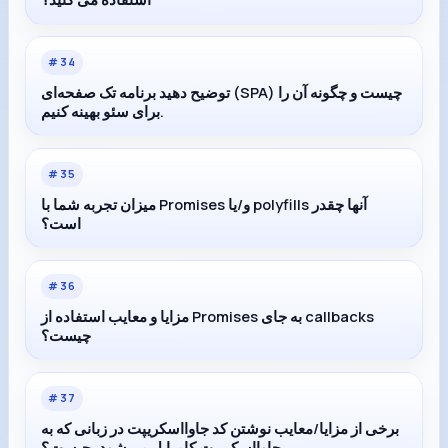
#
34
توضیح دهید برنامه تک صفحه‌ای (SPA) چیست و چگونه آن را
برای سئو بهینه کنیم.
#
35
میزان تجربه شما با Promises و/یا polyfills آنها چقدر
است؟
#
36
مزایا و معایب استفاده از Promises به جای callbacks
چیست؟
#
37
برخی از مزایا/معایب نوشتن کد جاوااسکریپت در زبانی که به
جاوااسکریپت کامپایل می‌شود، چیست؟