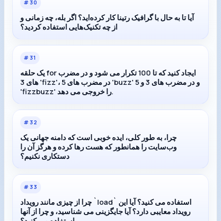
#
30
آیا تا به حال با گرافیک رتینا کار کرده‌اید؟ اگر بله، چه زمانی و
از چه تکنیک‌هایی استفاده کردید؟
#
31
یک حلقه for ایجاد کنید که تا 100 تکرار می شود و در مضرب
های 3 'fizz'، در مضرب های 5 'buzz' و در مضرب های 3 و 5
'fizzbuzz' را خروجی می دهد.
#
32
چرا، به طور کلی، ایده خوبی است که دامنه جهانی یک
وب‌سایت را همانطور که هست رها کرده و هرگز آن را
دستکاری نکنیم؟
#
33
چرا از چیزی مانند رویداد `load` استفاده می کنید؟ آیا این
رویداد معایبی دارد؟ آیا جایگزینی می شناسید، و چرا از آنها
استفاده می کنید؟