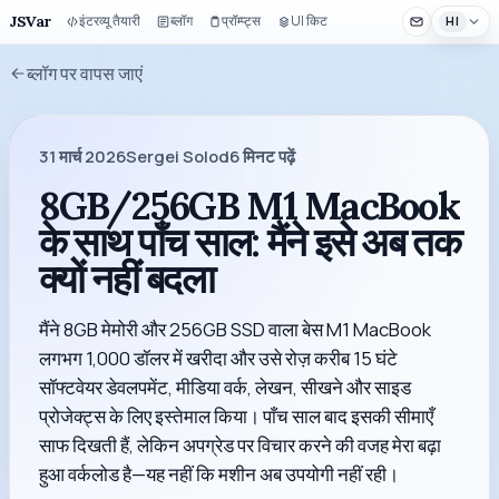
JSVar
इंटरव्यू तैयारी
ब्लॉग
प्रॉम्प्ट्स
UI किट
HI
ब्लॉग पर वापस जाएं
31 मार्च 2026
Sergei Solod
6
मिनट पढ़ें
8GB/256GB M1 MacBook
के साथ पाँच साल: मैंने इसे अब तक
क्यों नहीं बदला
मैंने 8GB मेमोरी और 256GB SSD वाला बेस M1 MacBook
लगभग 1,000 डॉलर में खरीदा और उसे रोज़ करीब 15 घंटे
सॉफ्टवेयर डेवलपमेंट, मीडिया वर्क, लेखन, सीखने और साइड
प्रोजेक्ट्स के लिए इस्तेमाल किया। पाँच साल बाद इसकी सीमाएँ
साफ दिखती हैं, लेकिन अपग्रेड पर विचार करने की वजह मेरा बढ़ा
हुआ वर्कलोड है—यह नहीं कि मशीन अब उपयोगी नहीं रही।