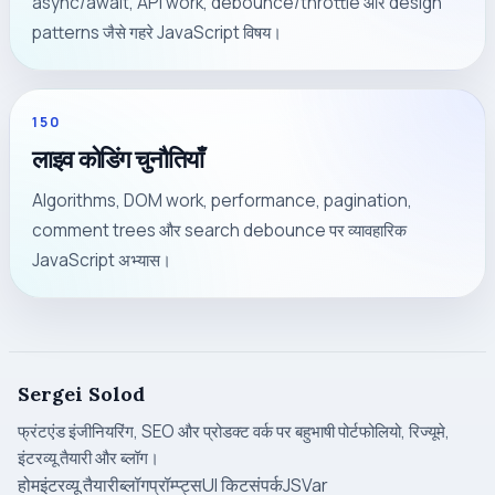
async/await, API work, debounce/throttle और design
patterns जैसे गहरे JavaScript विषय।
150
लाइव कोडिंग चुनौतियाँ
Algorithms, DOM work, performance, pagination,
comment trees और search debounce पर व्यावहारिक
JavaScript अभ्यास।
Sergei Solod
फ्रंटएंड इंजीनियरिंग, SEO और प्रोडक्ट वर्क पर बहुभाषी पोर्टफोलियो, रिज्यूमे,
इंटरव्यू तैयारी और ब्लॉग।
होम
इंटरव्यू तैयारी
ब्लॉग
प्रॉम्प्ट्स
UI किट
संपर्क
JSVar