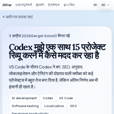
JSVar
इंटरव्यू तैयारी
ब्लॉग
प्रॉम्प्ट्स
UI किट
HI
ब्लॉग पर वापस जाएं
3 अप्रैल 2026
Sergei Solod
3
मिनट पढ़ें
Codex मुझे एक साथ 15 प्रोजेक्ट
रिव्यू करने में कैसे मदद कर रहा है
VS Code के भीतर Codex ने बग, SEO, अनुवाद,
लोकलाइजेशन और टेस्टिंग की दोहराव वाली समीक्षा को कई
प्रोजेक्ट्स में बहुत तेज बना दिया है, लेकिन अंतिम निर्णय अब भी
इंसानी ही रहता है।
AI development
Codex
VS Code
Software testing
Localization
SEO
Developer productivity