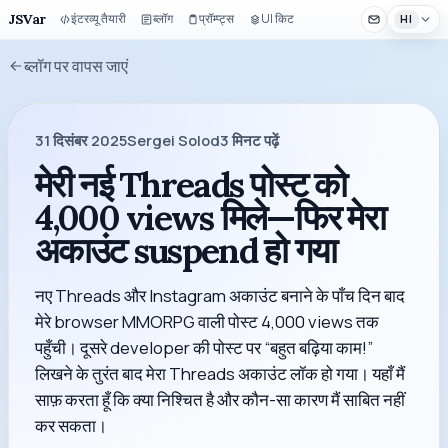
JSVar
इंटरव्यू तैयारी
ब्लॉग
प्रॉम्प्ट्स
UI किट
HI
ब्लॉग पर वापस जाएं
31 दिसंबर 2025
Sergei Solod
3
मिनट पढ़ें
मेरी नई Threads पोस्ट को
4,000 views मिले—फिर मेरा
अकाउंट suspend हो गया
नए Threads और Instagram अकाउंट बनाने के पाँच दिन बाद
मेरे browser MMORPG वाली पोस्ट 4,000 views तक
पहुँची। दूसरे developer की पोस्ट पर “बहुत बढ़िया काम!”
लिखने के तुरंत बाद मेरा Threads अकाउंट लॉक हो गया। यहाँ मैं
साफ़ करता हूँ कि क्या निश्चित है और कौन-सा कारण मैं साबित नहीं
कर सकता।