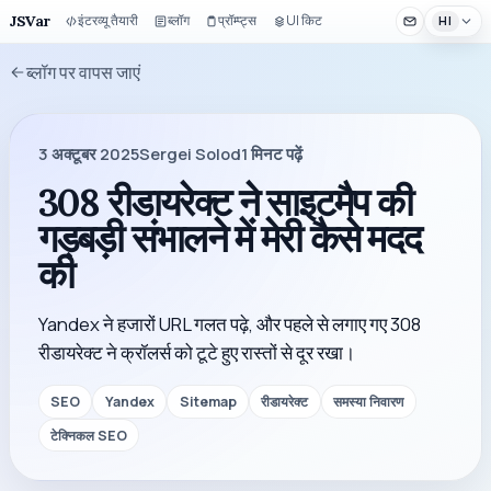
JSVar
इंटरव्यू तैयारी
ब्लॉग
प्रॉम्प्ट्स
UI किट
HI
ब्लॉग पर वापस जाएं
3 अक्टूबर 2025
Sergei Solod
1
मिनट पढ़ें
308 रीडायरेक्ट ने साइटमैप की
गड़बड़ी संभालने में मेरी कैसे मदद
की
Yandex ने हजारों URL गलत पढ़े, और पहले से लगाए गए 308
रीडायरेक्ट ने क्रॉलर्स को टूटे हुए रास्तों से दूर रखा।
SEO
Yandex
Sitemap
रीडायरेक्ट
समस्या निवारण
टेक्निकल SEO