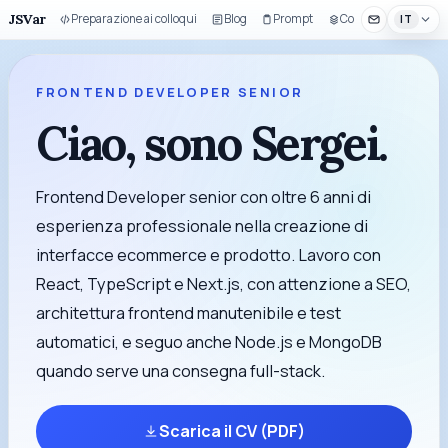
JSVar
Preparazione ai colloqui
Blog
Prompt
Componenti UI
IT
FRONTEND DEVELOPER SENIOR
Ciao, sono
Sergei
.
Frontend Developer senior con oltre 6 anni di
esperienza professionale nella creazione di
interfacce ecommerce e prodotto. Lavoro con
React, TypeScript e Next.js, con attenzione a SEO,
architettura frontend manutenibile e test
automatici, e seguo anche Node.js e MongoDB
quando serve una consegna full-stack.
Scarica il CV (PDF)