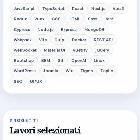
JavaScript
TypeScript
React
Next.js
Vue 3
Redux
Vuex
CSS
HTML
Sass
Jest
Cypress
Node.js
Express
MongoDB
Webpack
Vite
Gulp
Docker
REST API
WebSocket
Material UI
Vuetify
jQuery
Bootstrap
BEM
Git
OpenAI
Linux
WordPress
Joomla
Wix
Figma
Zeplin
SEO
UI/UX
PROGETTI
Lavori selezionati