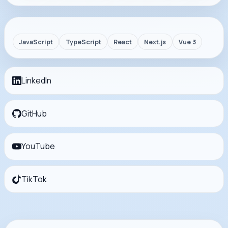
JavaScript
TypeScript
React
Next.js
Vue 3
LinkedIn
GitHub
YouTube
TikTok