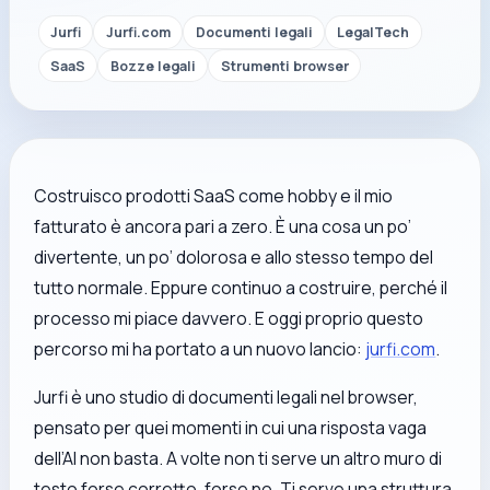
Jurfi
Jurfi.com
Documenti legali
LegalTech
SaaS
Bozze legali
Strumenti browser
Costruisco prodotti SaaS come hobby e il mio
fatturato è ancora pari a zero. È una cosa un po’
divertente, un po’ dolorosa e allo stesso tempo del
tutto normale. Eppure continuo a costruire, perché il
processo mi piace davvero. E oggi proprio questo
percorso mi ha portato a un nuovo lancio:
jurfi.com
.
Jurfi è uno studio di documenti legali nel browser,
pensato per quei momenti in cui una risposta vaga
dell’AI non basta. A volte non ti serve un altro muro di
testo forse corretto, forse no. Ti serve una struttura