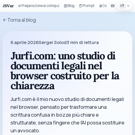
JSVar
Preparazione ai colloqui
Blog
Prompt
Componenti UI
IT
Torna al blog
6 aprile 2026
Sergei Solod
3
min di lettura
Jurfi.com: uno studio di
documenti legali nel
browser costruito per la
chiarezza
Jurfi.com è il mio nuovo studio di documenti legali
nel browser, pensato per trasformare una
scrittura confusa in bozze più chiare e
strutturate, senza fingere che l’AI possa sostituire
un avvocato.