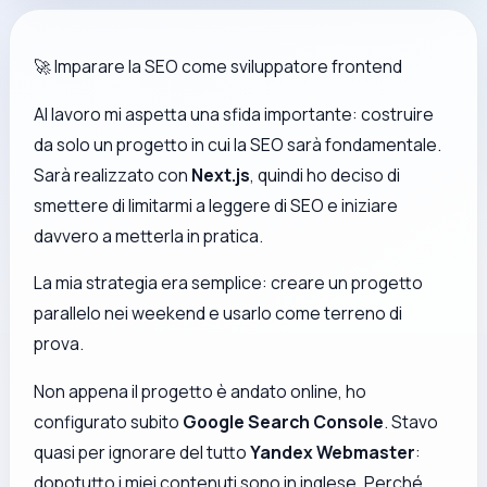
🚀 Imparare la SEO come sviluppatore frontend
Al lavoro mi aspetta una sfida importante: costruire
da solo un progetto in cui la SEO sarà fondamentale.
Sarà realizzato con
Next.js
, quindi ho deciso di
smettere di limitarmi a leggere di SEO e iniziare
davvero a
metterla in pratica
.
La mia strategia era semplice: creare un progetto
parallelo nei weekend e usarlo come terreno di
prova.
Non appena il progetto è andato online, ho
configurato subito
Google Search Console
. Stavo
quasi per ignorare del tutto
Yandex Webmaster
:
dopotutto i miei contenuti sono in inglese. Perché