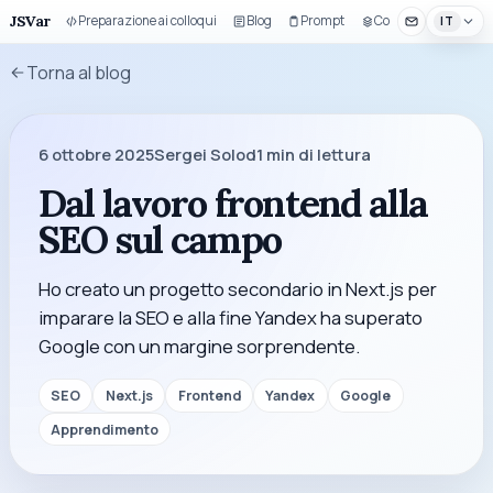
JSVar
Preparazione ai colloqui
Blog
Prompt
Componenti UI
IT
Torna al blog
6 ottobre 2025
Sergei Solod
1
min di lettura
Dal lavoro frontend alla
SEO sul campo
Ho creato un progetto secondario in Next.js per
imparare la SEO e alla fine Yandex ha superato
Google con un margine sorprendente.
SEO
Next.js
Frontend
Yandex
Google
Apprendimento