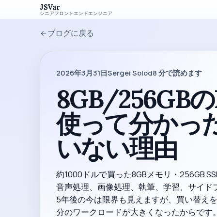
JSVar
シニアフロントエンドエンジニア
ブログに戻る
2026年3月31日
Sergei Solod
8
分で読めます
8GB/256GBの
使って分かっ
いない理由
約1000ドルで買った8GBメモリ・256GB S
音声処理、画像処理、執筆、学習、サイドプ
5年後の今は限界も見えますが、買い替え
分のワークロードが大きくなったからです