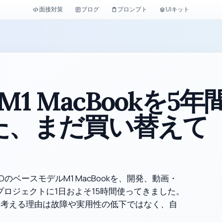
面接対策
ブログ
プロンプト
UIキット
M1 MacBookを5年
た、まだ買い替えて
SDのベースモデルM1 MacBookを、開発、動画・
ロジェクトに1日およそ15時間使ってきました。
を考える理由は故障や実用性の低下ではなく、自
。