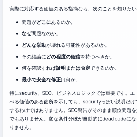
実際に対応する価値のある指摘なら、次のことを知りたい
問題が
どこに
あるのか。
なぜ
問題なのか。
どんな挙動
が壊れる可能性があるのか。
その結論に
どの程度の確信
を持つべきか。
何を確認すれば
証明または否定
できるのか。
最小で安全な修正
は何か。
特にsecurity、SEO、ビジネスロジックでは重要です。
べる価値のある箇所を示しても、securityっぽい説明だ
するわけではありません。SEO警告がそのまま順位問題
でもありません。変な条件分岐が自動的にdead codeに
りません。