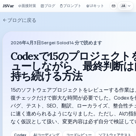
JSVar
面接対策
ブログ
プロンプト
UIキット
JA
ブログに戻る
2026年4月3日
Sergei Solod
14
分で読めます
Codexで15のプロジェク
ューしながら、最終判断は
持ち続ける方法
15のソフトウェアプロジェクトをレビューする作業は
復チェックだけで膨大な時間が必要でした。Codex
バグ、テスト、SEO、翻訳、ローカライズ、整合性チ
に速く進められるようになりました。ただし、AIの指
なく仮説として扱い、変更内容は必ず自分で検証して
Codex
AIコーディング
コードレビュー
ソフトウェアテスト