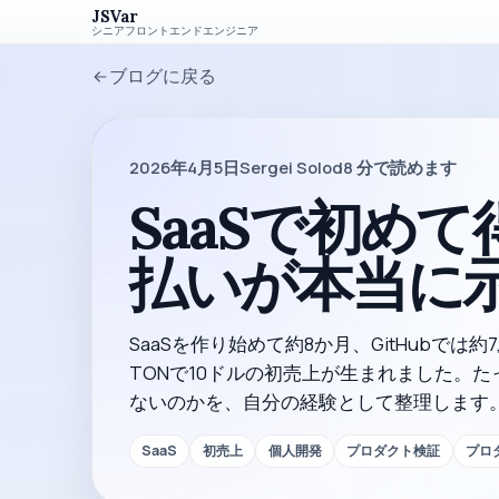
JSVar
シニアフロントエンドエンジニア
ブログに戻る
2026年4月5日
Sergei Solod
8
分で読めます
SaaSで初めて
払いが本当に
SaaSを作り始めて約8か月、GitHubでは
TONで10ドルの初売上が生まれました。
ないのかを、自分の経験として整理します
SaaS
初売上
個人開発
プロダクト検証
プロ