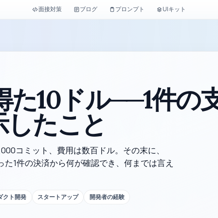
面接対策
ブログ
プロンプト
UIキット
得た10ドル──1件の
示したこと
約7,000コミット、費用は数百ドル。その末に、
たった1件の決済から何が確認でき、何までは言え
。
ダクト開発
スタートアップ
開発者の経験