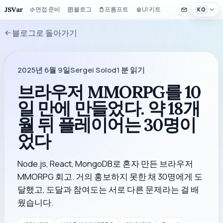
JSVar
면접 준비
블로그
프롬프트
UI 키트
KO
블로그로 돌아가기
2025년 6월 9일
Sergei Solod
1
분 읽기
브라우저 MMORPG를 10
일 만에 만들었다. 약 18개
월 뒤 플레이어는 30명이
었다
Node.js, React, MongoDB로 혼자 만든 브라우저
MMORPG 회고. 거의 홍보하지 못한 채 30명에게 도
달했고, 도달과 참여도는 서로 다른 문제라는 걸 배
웠습니다.