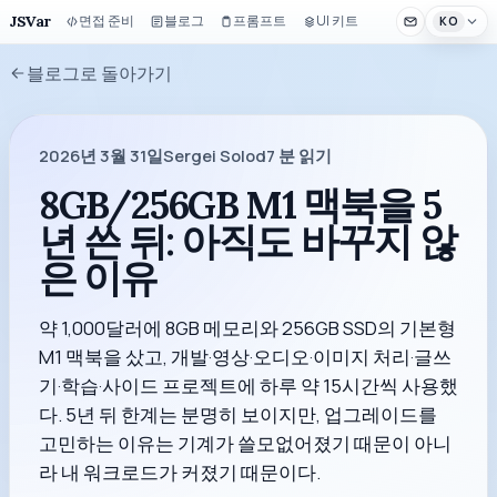
JSVar
면접 준비
블로그
프롬프트
UI 키트
KO
블로그로 돌아가기
2026년 3월 31일
Sergei Solod
7
분 읽기
8GB/256GB M1 맥북을 5
년 쓴 뒤: 아직도 바꾸지 않
은 이유
약 1,000달러에 8GB 메모리와 256GB SSD의 기본형
M1 맥북을 샀고, 개발·영상·오디오·이미지 처리·글쓰
기·학습·사이드 프로젝트에 하루 약 15시간씩 사용했
다. 5년 뒤 한계는 분명히 보이지만, 업그레이드를
고민하는 이유는 기계가 쓸모없어졌기 때문이 아니
라 내 워크로드가 커졌기 때문이다.