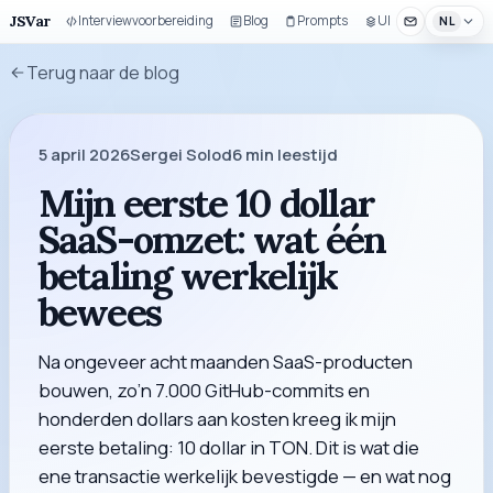
JSVar
Interviewvoorbereiding
Blog
Prompts
UI-bouwset
NL
Terug naar de blog
5 april 2026
Sergei Solod
6
min leestijd
Mijn eerste 10 dollar
SaaS-omzet: wat één
betaling werkelijk
bewees
Na ongeveer acht maanden SaaS-producten
bouwen, zo’n 7.000 GitHub-commits en
honderden dollars aan kosten kreeg ik mijn
eerste betaling: 10 dollar in TON. Dit is wat die
ene transactie werkelijk bevestigde — en wat nog