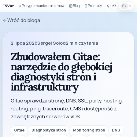
JSVar
Przygotowanie do rozmów
Blog
Prompty
Zestaw UI
PL
Wróć do bloga
2 lipca 2026
Sergei Solod
2
min czytania
Zbudowałem Gitae:
narzędzie do głębokiej
diagnostyki stron i
infrastruktury
Gitae sprawdza stronę, DNS, SSL, porty, hosting,
routing, ping, traceroute, CMS i dostępność z
zewnętrznych serwerów VDS.
Gitae
Diagnostyka stron
Monitoring stron
DNS