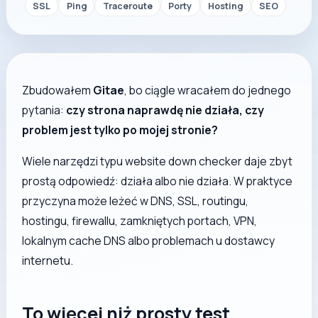
SSL
Ping
Traceroute
Porty
Hosting
SEO
Zbudowałem
Gitae
, bo ciągle wracałem do jednego
pytania:
czy strona naprawdę nie działa, czy
problem jest tylko po mojej stronie?
Wiele narzędzi typu website down checker daje zbyt
prostą odpowiedź: działa albo nie działa. W praktyce
przyczyna może leżeć w DNS, SSL, routingu,
hostingu, firewallu, zamkniętych portach, VPN,
lokalnym cache DNS albo problemach u dostawcy
internetu.
To więcej niż prosty test