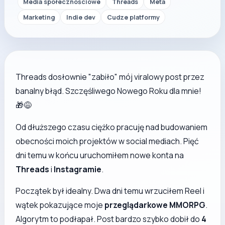
Media społecznościowe
Threads
Meta
Marketing
Indie dev
Cudze platformy
Threads dosłownie "zabiło" mój viralowy post przez
banalny błąd. Szczęśliwego Nowego Roku dla mnie!
🎁😅
Od dłuższego czasu ciężko pracuję nad budowaniem
obecności moich projektów w social mediach. Pięć
dni temu w końcu uruchomiłem nowe konta na
Threads
i
Instagramie
.
Początek był idealny. Dwa dni temu wrzuciłem Reel i
wątek pokazujące moje
przeglądarkowe MMORPG
.
Algorytm to podłapał. Post bardzo szybko dobił do
4