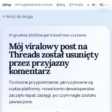
JSVar
Przygotowanie do rozmów
Blog
Prompty
Zestaw UI
PL
Wróć do bloga
31 grudnia 2025
Sergei Solod
1
min czytania
Mój viralowy post na
Threads został usunięty
przez przyjazny
komentarz
To mocne przypomnienie, jak ryzykowne są
cudze platformy: nowe konto deweloperskie
zaczęło łapać zasięgi, po czym nagle zostało
zawieszone.