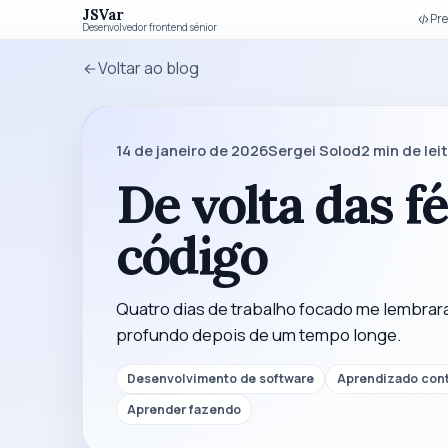
JSVar
Pre
Desenvolvedor frontend sénior
Voltar ao blog
14 de janeiro de 2026
Sergei Solod
2
min de lei
De volta das fé
código
Quatro dias de trabalho focado me lembrar
profundo depois de um tempo longe.
Desenvolvimento de software
Aprendizado con
Aprender fazendo