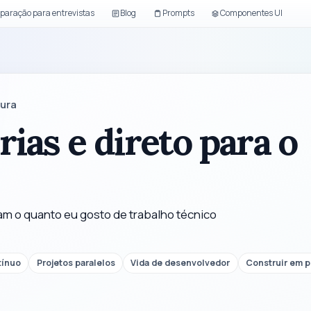
paração para entrevistas
Blog
Prompts
Componentes UI
tura
rias e direto para o
am o quanto eu gosto de trabalho técnico
tínuo
Projetos paralelos
Vida de desenvolvedor
Construir em p