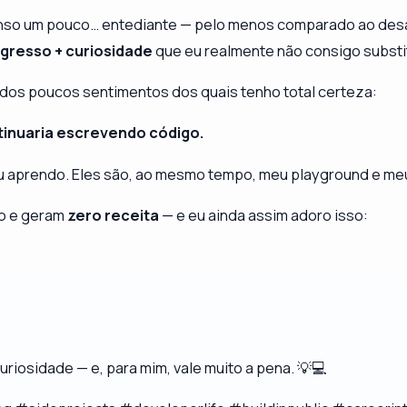
nso um pouco… entediante — pelo menos comparado ao desaf
ogresso + curiosidade
que eu realmente não consigo substit
 dos poucos sentimentos dos quais tenho total certeza:
inuaria escrevendo código.
u aprendo. Eles são, ao mesmo tempo, meu playground e meu
o e geram
zero receita
— e eu ainda assim adoro isso:
uriosidade — e, para mim, vale muito a pena. 💡💻